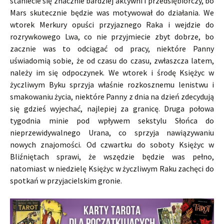
staniecie się znacznie bardziej aktywni i przedsiębiorczy, bo
Mars skutecznie będzie was motywował do działania. We
wtorek Merkury opuści przyjaznego Raka i wejdzie do
rozrywkowego Lwa, co nie przyjmiecie zbyt dobrze, bo
zacznie was to odciągać od pracy, niektóre Panny
uświadomią sobie, że od czasu do czasu, zwłaszcza latem,
należy im się odpoczynek. We wtorek i środę Księżyc w
życzliwym Byku sprzyja właśnie rozkosznemu lenistwu i
smakowaniu życia, niektóre Panny z dnia na dzień zdecydują
się gdzieś wyjechać, najlepiej za granicę. Druga połowa
tygodnia minie pod wpływem sekstylu Słońca do
nieprzewidywalnego Urana, co sprzyja nawiązywaniu
nowych znajomości. Od czwartku do soboty Księżyc w
Bliźniętach sprawi, że wszędzie będzie was pełno,
natomiast w niedzielę Księżyc w życzliwym Raku zachęci do
spotkań w przyjacielskim gronie.