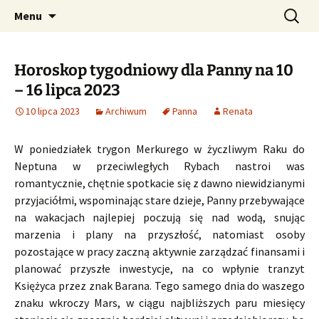
Profesjonalne przepowiednie astrologiczne
Przejdź
Szukaj:
CzaroMarowy horoskop
Menu
do
dzienny, miesięczny i
treści
tygodniowy
Horoskop tygodniowy dla Panny na 10
– 16 lipca 2023
10 lipca 2023
Archiwum
Panna
Renata
W poniedziałek trygon Merkurego w życzliwym Raku do
Neptuna w przeciwległych Rybach nastroi was
romantycznie, chętnie spotkacie się z dawno niewidzianymi
przyjaciółmi, wspominając stare dzieje, Panny przebywające
na wakacjach najlepiej poczują się nad wodą, snując
marzenia i plany na przyszłość, natomiast osoby
pozostające w pracy zaczną aktywnie zarządzać finansami i
planować przyszłe inwestycje, na co wpłynie tranzyt
Księżyca przez znak Barana. Tego samego dnia do waszego
znaku wkroczy Mars, w ciągu najbliższych paru miesięcy