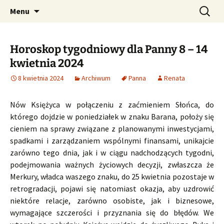
Profesjonalne przepowiednie astrologiczne
Przejdź
Szukaj:
CzaroMarowy horoskop
Menu
do
dzienny, miesięczny i
treści
tygodniowy
Horoskop tygodniowy dla Panny 8 – 14
kwietnia 2024
8 kwietnia 2024
Archiwum
Panna
Renata
Nów Księżyca w połączeniu z zaćmieniem Słońca, do
którego dojdzie w poniedziałek w znaku Barana, położy się
cieniem na sprawy związane z planowanymi inwestycjami,
spadkami i zarządzaniem wspólnymi finansami, unikajcie
zarówno tego dnia, jak i w ciągu nadchodzących tygodni,
podejmowania ważnych życiowych decyzji, zwłaszcza że
Merkury, władca waszego znaku, do 25 kwietnia pozostaje w
retrogradacji, pojawi się natomiast okazja, aby uzdrowić
niektóre relacje, zarówno osobiste, jak i biznesowe,
wymagające szczerości i przyznania się do błędów. We