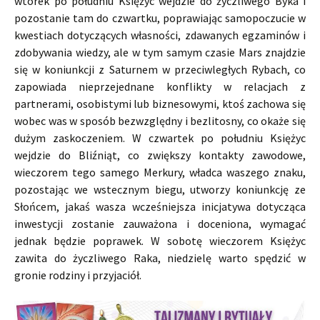
wtorek po południu Księżyc wejdzie do życzliwego Byka i
pozostanie tam do czwartku, poprawiając samopoczucie w
kwestiach dotyczących własności, zdawanych egzaminów i
zdobywania wiedzy, ale w tym samym czasie Mars znajdzie
się w koniunkcji z Saturnem w przeciwległych Rybach, co
zapowiada nieprzejednane konflikty w relacjach z
partnerami, osobistymi lub biznesowymi, ktoś zachowa się
wobec was w sposób bezwzględny i bezlitosny, co okaże się
dużym zaskoczeniem. W czwartek po południu Księżyc
wejdzie do Bliźniąt, co zwiększy kontakty zawodowe,
wieczorem tego samego Merkury, władca waszego znaku,
pozostając we wstecznym biegu, utworzy koniunkcję ze
Słońcem, jakaś wasza wcześniejsza inicjatywa dotycząca
inwestycji zostanie zauważona i doceniona, wymagać
jednak będzie poprawek. W sobotę wieczorem Księżyc
zawita do życzliwego Raka, niedzielę warto spędzić w
gronie rodziny i przyjaciół.