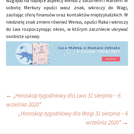
względu na napięte aspekty Wenus z Saturnem i Marsem. W
sobotę Merkury opuści wasz znak, wkroczy do Wagi,
zasilając sferę finansów oraz kontaktów międzyludzkich. W
niedzielę znak zmieni również Wenus, opuści Raka i wkroczy
do Lwa rozpoczynając okres, w którym zaczniecie ukrywać
osobiste sprawy.
Nawigacja
←
„Horoskop tygodniowy dla Lwa 31 sierpnia – 6
września 2020”
„Horoskop tygodniowy dla Wagi 31 sierpnia – 6
wpisu
września 2020”
→