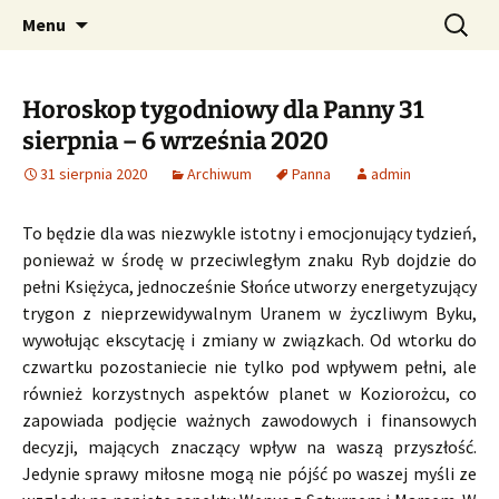
Profesjonalne przepowiednie astrologiczne
Przejdź
Szukaj:
CzaroMarowy horoskop
Menu
do
dzienny, miesięczny i
treści
tygodniowy
Horoskop tygodniowy dla Panny 31
sierpnia – 6 września 2020
31 sierpnia 2020
Archiwum
Panna
admin
To będzie dla was niezwykle istotny i emocjonujący tydzień,
ponieważ w środę w przeciwległym znaku Ryb dojdzie do
pełni Księżyca, jednocześnie Słońce utworzy energetyzujący
trygon z nieprzewidywalnym Uranem w życzliwym Byku,
wywołując ekscytację i zmiany w związkach. Od wtorku do
czwartku pozostaniecie nie tylko pod wpływem pełni, ale
również korzystnych aspektów planet w Koziorożcu, co
zapowiada podjęcie ważnych zawodowych i finansowych
decyzji, mających znaczący wpływ na waszą przyszłość.
Jedynie sprawy miłosne mogą nie pójść po waszej myśli ze