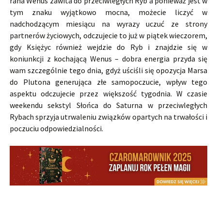
rana Wenus zawita do przeciwległych Ryb a ponieważ jest w
tym znaku wyjątkowo mocna, możecie liczyć w
nadchodzącym miesiącu na wyrazy uczuć ze strony
partnerów życiowych, odczujecie to już w piątek wieczorem,
gdy Księżyc również wejdzie do Ryb i znajdzie się w
koniunkcji z kochającą Wenus – dobra energia przyda się
wam szczególnie tego dnia, gdyż uściśli się opozycja Marsa
do Plutona generująca złe samopoczucie, wpływ tego
aspektu odczujecie przez większość tygodnia. W czasie
weekendu sekstyl Słońca do Saturna w przeciwległych
Rybach sprzyja utrwaleniu związków opartych na trwałości i
poczuciu odpowiedzialności.