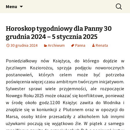
Profesjonalne przepowiednie astrologiczne
Przejdź
Szukaj:
CzaroMarowy horoskop
Menu
do
dzienny, miesięczny i
treści
tygodniowy
Horoskop tygodniowy dla Panny 30
grudnia 2024 – 5 stycznia 2025
30 grudnia 2024
Archiwum
Panna
Renata
Poniedziałkowy nów Księżyca, do którego dojdzie w
życzliwym Koziorożcu, sprzyja podjęciu noworocznych
postanowień, których celem może być potrzeba
poświęcenia więcej czasu ambitnym twórczym inicjatywom.
Sylwester sprawi wiele przyjemności, ale rozpoczęcie
Nowego Roku 2025 może okazać się konfliktowe, ponieważ
w środę około godz.12.00 Księżyc zawita do Wodnika i
znajdzie się w koniunkcji z Plutonem oraz w opozycji do
Marsa, osoby które przesadziły z alkoholem lub innymi
używkami poczują się wyjątkowo źle. W piątek z samego