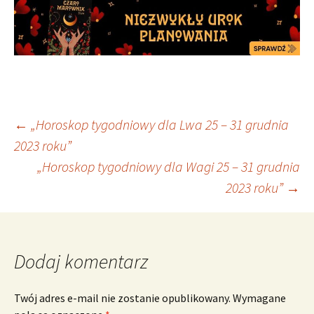
Nawigacja
←
„Horoskop tygodniowy dla Lwa 25 – 31 grudnia
2023 roku”
„Horoskop tygodniowy dla Wagi 25 – 31 grudnia
wpisu
2023 roku”
→
Dodaj komentarz
Twój adres e-mail nie zostanie opublikowany.
Wymagane