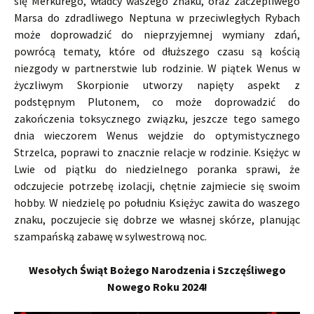
się Merkurego, władcy waszego znaku, oraz zaczepliwego
Marsa do zdradliwego Neptuna w przeciwległych Rybach
może doprowadzić do nieprzyjemnej wymiany zdań,
powrócą tematy, które od dłuższego czasu są kością
niezgody w partnerstwie lub rodzinie. W piątek Wenus w
życzliwym Skorpionie utworzy napięty aspekt z
podstępnym Plutonem, co może doprowadzić do
zakończenia toksycznego związku, jeszcze tego samego
dnia wieczorem Wenus wejdzie do optymistycznego
Strzelca, poprawi to znacznie relacje w rodzinie. Księżyc w
Lwie od piątku do niedzielnego poranka sprawi, że
odczujecie potrzebę izolacji, chętnie zajmiecie się swoim
hobby. W niedzielę po południu Księżyc zawita do waszego
znaku, poczujecie się dobrze we własnej skórze, planując
szampańską zabawę w sylwestrową noc.
Wesołych Świąt Bożego Narodzenia i Szczęśliwego
Nowego Roku 2024!