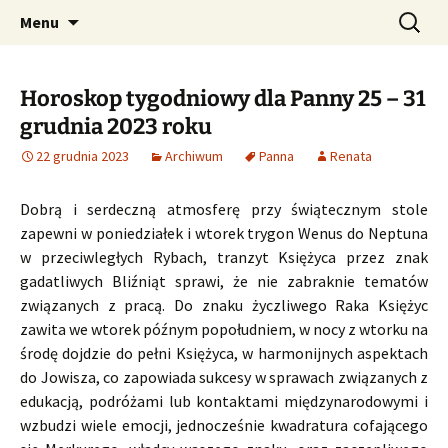
Profesjonalne przepowiednie astrologiczne
Przejdź
Szukaj:
CzaroMarowy horoskop
Menu
do
dzienny, miesięczny i
treści
tygodniowy
Horoskop tygodniowy dla Panny 25 – 31
grudnia 2023 roku
22 grudnia 2023
Archiwum
Panna
Renata
Dobrą i serdeczną atmosferę przy świątecznym stole
zapewni w poniedziałek i wtorek trygon Wenus do Neptuna
w przeciwległych Rybach, tranzyt Księżyca przez znak
gadatliwych Bliźniąt sprawi, że nie zabraknie tematów
związanych z pracą. Do znaku życzliwego Raka Księżyc
zawita we wtorek późnym popołudniem, w nocy z wtorku na
środę dojdzie do pełni Księżyca, w harmonijnych aspektach
do Jowisza, co zapowiada sukcesy w sprawach związanych z
edukacją, podróżami lub kontaktami międzynarodowymi i
wzbudzi wiele emocji, jednocześnie kwadratura cofającego