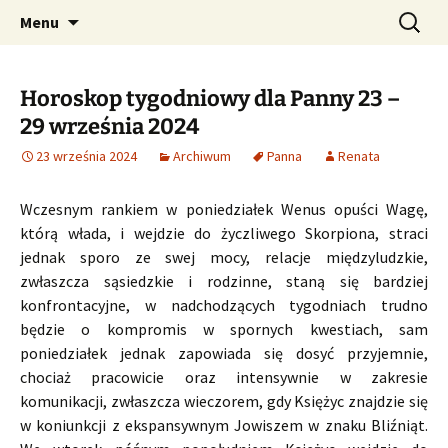
Profesjonalne przepowiednie astrologiczne
Przejdź
Szukaj:
CzaroMarowy horoskop
Menu
do
dzienny, miesięczny i
treści
tygodniowy
Horoskop tygodniowy dla Panny 23 –
29 września 2024
23 września 2024
Archiwum
Panna
Renata
Wczesnym rankiem w poniedziałek Wenus opuści Wagę,
którą włada, i wejdzie do życzliwego Skorpiona, straci
jednak sporo ze swej mocy, relacje międzyludzkie,
zwłaszcza sąsiedzkie i rodzinne, staną się bardziej
konfrontacyjne, w nadchodzących tygodniach trudno
będzie o kompromis w spornych kwestiach, sam
poniedziałek jednak zapowiada się dosyć przyjemnie,
chociaż pracowicie oraz intensywnie w zakresie
komunikacji, zwłaszcza wieczorem, gdy Księżyc znajdzie się
w koniunkcji z ekspansywnym Jowiszem w znaku Bliźniąt.