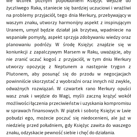
We wtorek późnym popołudniem Księżyc wejdzie do
życzliwego Raka, staniecie się bardziej uczuciowi i wrażliwi
na problemy przyjaciół, tego dnia Merkury, przebywający w
waszym znaku, utworzy harmonijny aspekt z inspirującym
Uranem, umysł będzie działał jak brzytwa, wpadniecie na
wspaniałe pomysły, aspekt sprzyja zdobywaniu wiedzy oraz
planowaniu podróży. W środę Księżyc znajdzie się w
koniunkcji z zapalczywym Marsem w Raku, uważajcie, aby
nie zranić uczuć kogoś z przyjaciół, w tym dniu Merkury
utworzy opozycję z Neptunem a następnie trygon z
Plutonem, aby posunąć się do przodu w negocjacjach
powinniście skorzystać z wyobraźni oraz innych niż zwykle,
odważnych rozwiązań. W czwartek rano Merkury opuści
wasz znak i wejdzie do Wagi, myśli zaczną krążyć wokół
możliwości łączenia przeciwieństw i uzyskania kompromisu
w sprawach finansowych. W piątek i sobotę Księżyc w Lwie
pobudzi ego, możecie poczuć się niedocenieni, ale już w
niedzielę przed południem, gdy Księżyc zawita do waszego
znaku, odzyskacie pewność siebie i chęć do działania.