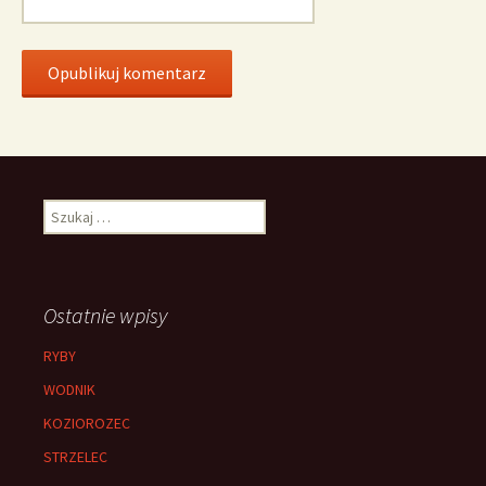
Szukaj:
Ostatnie wpisy
RYBY
WODNIK
KOZIOROZEC
STRZELEC