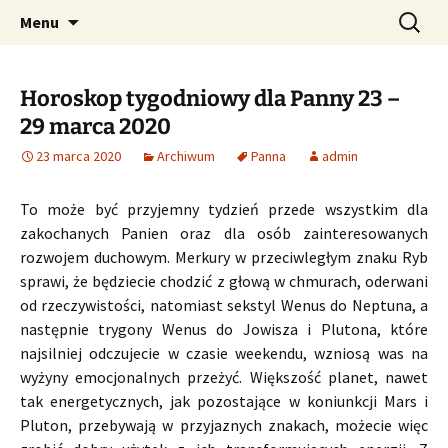
Profesjonalne przepowiednie astrologiczne
Przejdź
Szukaj:
CzaroMarowy horoskop
Menu
do
dzienny, miesięczny i
treści
tygodniowy
Horoskop tygodniowy dla Panny 23 –
29 marca 2020
23 marca 2020
Archiwum
Panna
admin
To może być przyjemny tydzień przede wszystkim dla
zakochanych Panien oraz dla osób zainteresowanych
rozwojem duchowym. Merkury w przeciwległym znaku Ryb
sprawi, że będziecie chodzić z głową w chmurach, oderwani
od rzeczywistości, natomiast sekstyl Wenus do Neptuna, a
następnie trygony Wenus do Jowisza i Plutona, które
najsilniej odczujecie w czasie weekendu, wzniosą was na
wyżyny emocjonalnych przeżyć. Większość planet, nawet
tak energetycznych, jak pozostające w koniunkcji Mars i
Pluton, przebywają w przyjaznych znakach, możecie więc