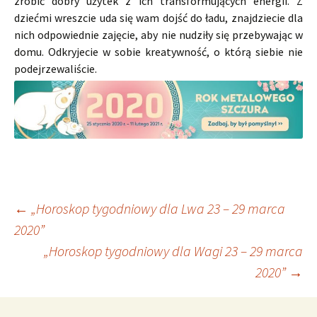
zrobić dobry użytek z ich transformujących energii. Z
dziećmi wreszcie uda się wam dojść do ładu, znajdziecie dla
nich odpowiednie zajęcie, aby nie nudziły się przebywając w
domu. Odkryjecie w sobie kreatywność, o którą siebie nie
podejrzewaliście.
Nawigacja
←
„Horoskop tygodniowy dla Lwa 23 – 29 marca
2020”
„Horoskop tygodniowy dla Wagi 23 – 29 marca
wpisu
2020”
→