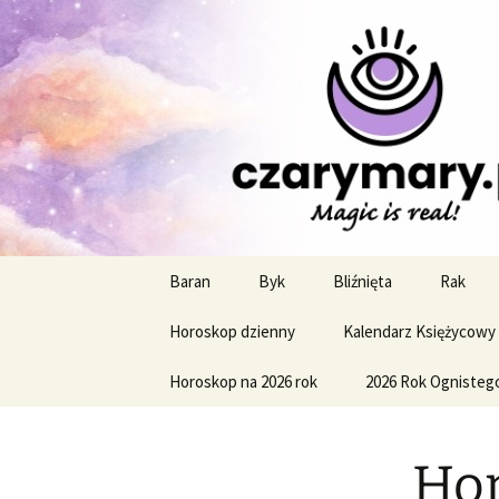
Profesjonalne przepowiednie a
CzaroMaro
miesięczn
Przejdź
Baran
Byk
Bliźnięta
Rak
do
treści
Horoskop dzienny
Kalendarz Księżycowy
Horoskop na 2026 rok
2026 Rok Ognisteg
Hor