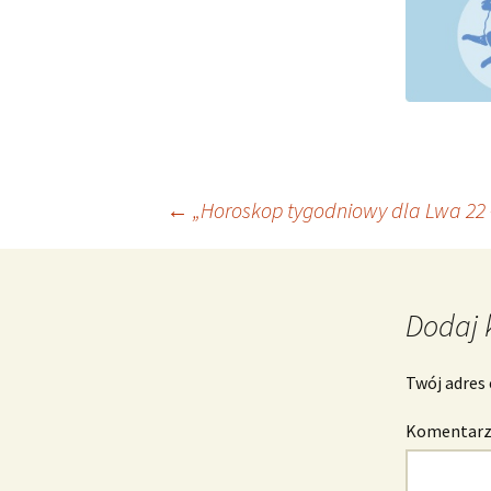
Nawigacja
←
„Horoskop tygodniowy dla Lwa 22 -
wpisu
Dodaj 
Twój adres 
Komentar