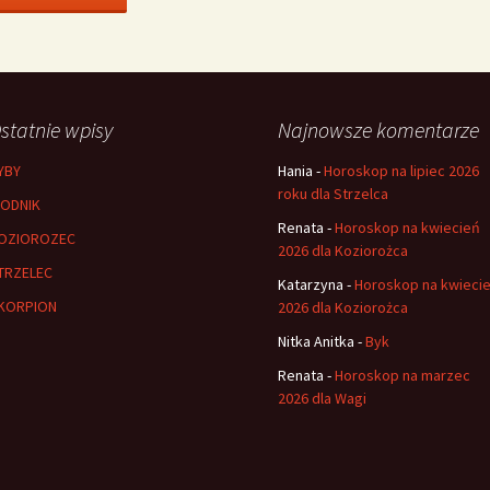
statnie wpisy
Najnowsze komentarze
YBY
Hania
-
Horoskop na lipiec 2026
roku dla Strzelca
ODNIK
Renata
-
Horoskop na kwiecień
OZIOROZEC
2026 dla Koziorożca
TRZELEC
Katarzyna
-
Horoskop na kwieci
KORPION
2026 dla Koziorożca
Nitka Anitka
-
Byk
Renata
-
Horoskop na marzec
2026 dla Wagi