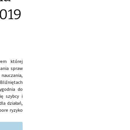
2019
em której
gania spraw
 nauczania,
Bliźniętach
ygodnia do
ię szybcy i
la działań,
pore ryzyko