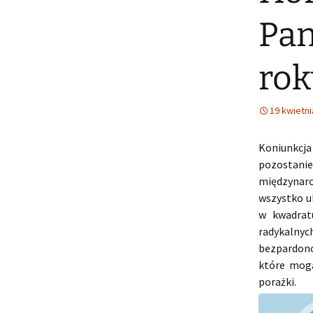
Pan
rok
19 kwietni
Koniunkc
pozostanie
międzynaro
wszystko u
w kwadrat
radykalnyc
bezpardono
które mogą
porażki.