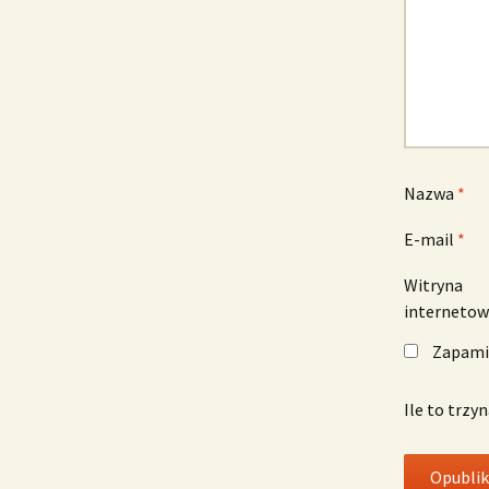
Nazwa
*
E-mail
*
Witryna
interneto
Zapamię
Ile to trzy