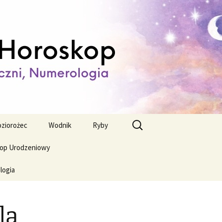
ienny,
Szukaj:
ziorożec
Wodnik
Ryby
op Urodzeniowy
logia
la