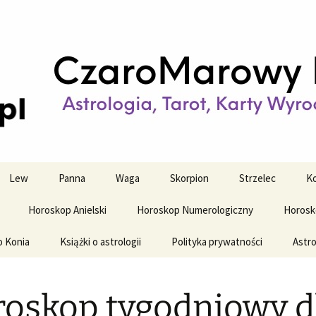
strologiczne
wy horoskop dz
y i tygodniowy
Lew
Panna
Waga
Skorpion
Strzelec
Ko
Horoskop Anielski
Horoskop Numerologiczny
Horosk
o Konia
Książki o astrologii
Polityka prywatności
Astro
oskop tygodniowy d