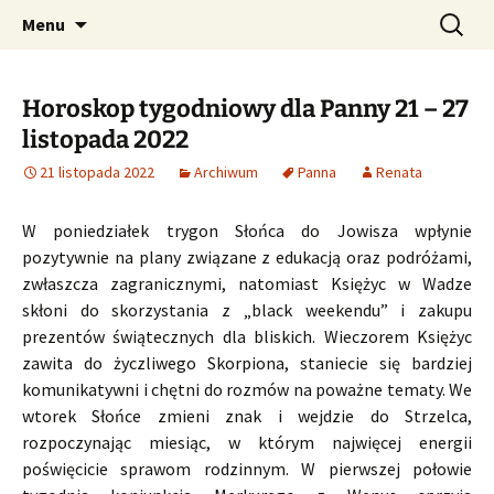
Profesjonalne przepowiednie astrologiczne
Przejdź
Szukaj:
CzaroMarowy horoskop
Menu
do
dzienny, miesięczny i
treści
tygodniowy
Horoskop tygodniowy dla Panny 21 – 27
listopada 2022
21 listopada 2022
Archiwum
Panna
Renata
W poniedziałek trygon Słońca do Jowisza wpłynie
pozytywnie na plany związane z edukacją oraz podróżami,
zwłaszcza zagranicznymi, natomiast Księżyc w Wadze
skłoni do skorzystania z „black weekendu” i zakupu
prezentów świątecznych dla bliskich. Wieczorem Księżyc
zawita do życzliwego Skorpiona, staniecie się bardziej
komunikatywni i chętni do rozmów na poważne tematy. We
wtorek Słońce zmieni znak i wejdzie do Strzelca,
rozpoczynając miesiąc, w którym najwięcej energii
poświęcicie sprawom rodzinnym. W pierwszej połowie