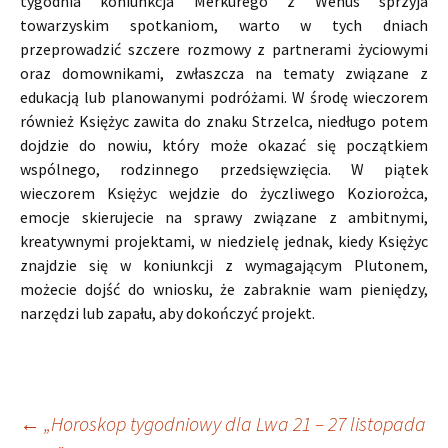
tygodnia koniunkcja Merkurego z Wenus sprzyja
towarzyskim spotkaniom, warto w tych dniach
przeprowadzić szczere rozmowy z partnerami życiowymi
oraz domownikami, zwłaszcza na tematy związane z
edukacją lub planowanymi podróżami. W środę wieczorem
również Księżyc zawita do znaku Strzelca, niedługo potem
dojdzie do nowiu, który może okazać się początkiem
wspólnego, rodzinnego przedsięwzięcia. W piątek
wieczorem Księżyc wejdzie do życzliwego Koziorożca,
emocje skierujecie na sprawy związane z ambitnymi,
kreatywnymi projektami, w niedzielę jednak, kiedy Księżyc
znajdzie się w koniunkcji z wymagającym Plutonem,
możecie dojść do wniosku, że zabraknie wam pieniędzy,
narzędzi lub zapału, aby dokończyć projekt.
Nawigacja
←
„Horoskop tygodniowy dla Lwa 21 – 27 listopada