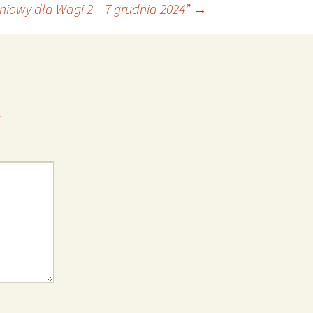
niowy dla Wagi 2 – 7 grudnia 2024”
→
*