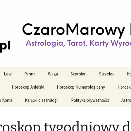
strologiczne
wy horoskop dz
y i tygodniowy
Lew
Panna
Waga
Skorpion
Strzelec
Ko
Horoskop Anielski
Horoskop Numerologiczny
Horosk
o Konia
Książki o astrologii
Polityka prywatności
Astro
oskop tygodniowy d