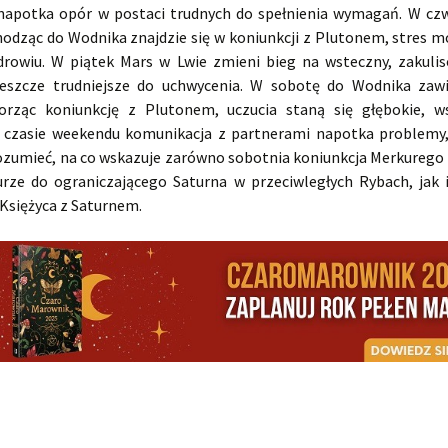
apotka opór w postaci trudnych do spełnienia wymagań. W cz
hodząc do Wodnika znajdzie się w koniunkcji z Plutonem, stres mo
drowiu. W piątek Mars w Lwie zmieni bieg na wsteczny, zakulis
jeszcze trudniejsze do uchwycenia. W sobotę do Wodnika zaw
orząc koniunkcję z Plutonem, uczucia staną się głębokie, w
 czasie weekendu komunikacja z partnerami napotka problemy,
ozumieć, na co wskazuje zarówno sobotnia koniunkcja Merkurego
rze do ograniczającego Saturna w przeciwległych Rybach, jak i
 Księżyca z Saturnem.