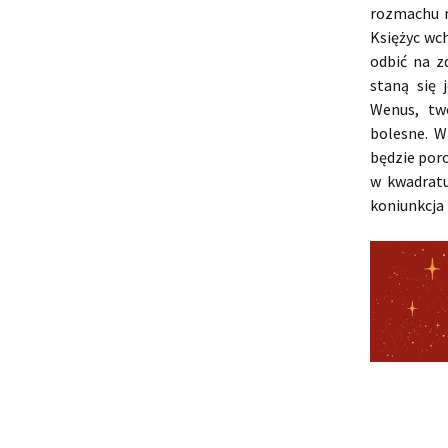
rozmachu n
Księżyc wc
odbić na z
staną się 
Wenus, tw
bolesne. W
będzie por
w kwadratu
koniunkcja