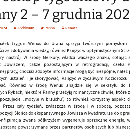
ny 2 – 7 grudnia 20
2024
Archiwum
Panna
Renata
iałek trygon Wenus do Urana sprzyja twórczym pomysłom i
ci ze zdobywania wiedzy, również Księżyc w optymistycznym Strz
y nastrój. W środę Merkury, władca waszego znaku, cofając 
z Jowiszem, także pozostającym w retrogradacji, czeka
nej pracy, chociaż zdobyte informacje mogą być niespójne, należ
zych ustaleń i je skorygować, Księżyc w życzliwym Koziorożcu 
wać. Również w środę Wenus znajdzie się w sekstylu do
łych Rybach, niektóre Panny przeżyją romantyczne chwile, które 
 poczujecie „motyle w brzuchu”, to również korzystny aspekt d
. Przez cały tydzień, zwłaszcza w środę i w sobotę, pozost
ozycji Słońca do ekspansywnego Jowisza w kwadraturze do ogra
onfiguracja zwana półkrzyżem wygeneruje sprzeczne energie, w
zostaną powstrzymane przez partnerów osobistych lub biznes