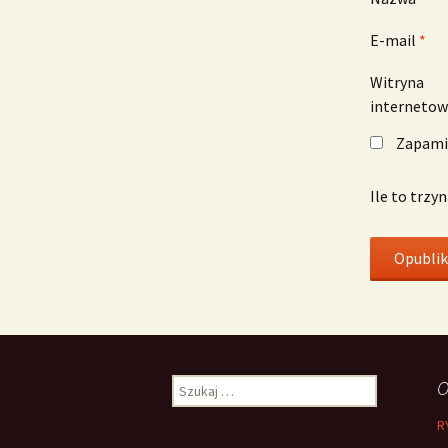
E-mail
*
Witryna
interneto
Zapamię
Ile to trzy
Szukaj:
O
R