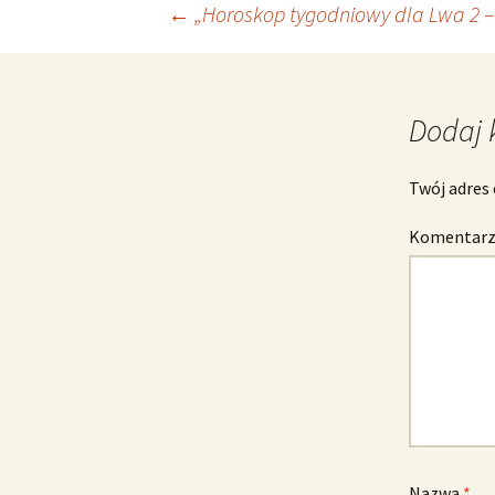
Nawigacja
←
„Horoskop tygodniowy dla Lwa 2 – 
wpisu
Dodaj 
Twój adres 
Komentar
Nazwa
*