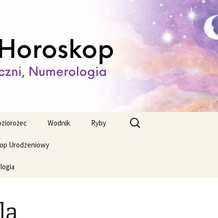
ienny,
Szukaj:
ziorożec
Wodnik
Ryby
op Urodzeniowy
logia
la