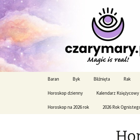
Profesjonalne przepowiednie a
CzaroMaro
miesięczn
Przejdź
Baran
Byk
Bliźnięta
Rak
do
treści
Horoskop dzienny
Kalendarz Księżycowy
Horoskop na 2026 rok
2026 Rok Ognisteg
Hor