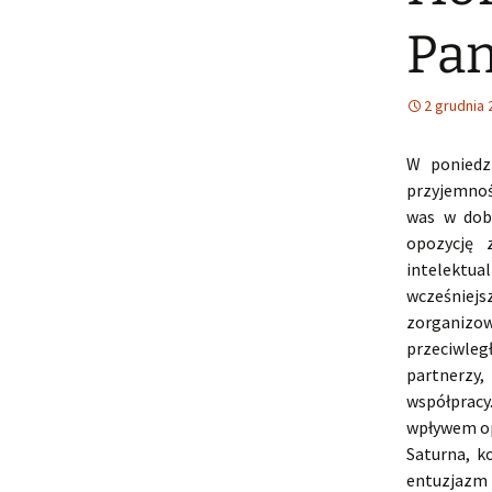
Pan
2 grudnia 
W poniedz
przyjemnoś
was w dobr
opozycję 
intelektual
wcześniejs
zorganizo
przeciwleg
partnerzy,
współpracy
wpływem op
Saturna, k
entuzjazm 