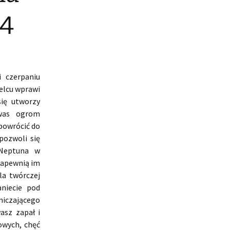
24
 czerpaniu
elcu wprawi
się utworzy
 was ogrom
 powrócić do
pozwoli się
 Neptuna w
zapewnią im
la twórczej
aniecie pod
niczającego
asz zapał i
owych, chęć