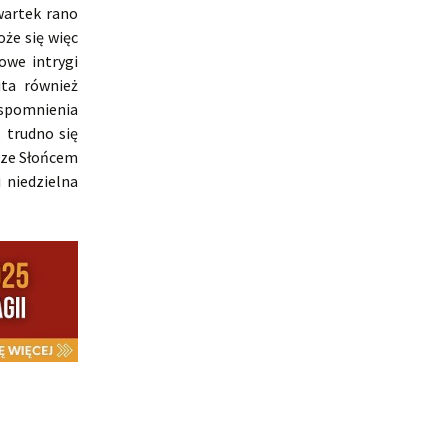
wartek rano
że się więc
owe intrygi
ita również
spomnienia
 trudno się
 ze Słońcem
 niedzielna