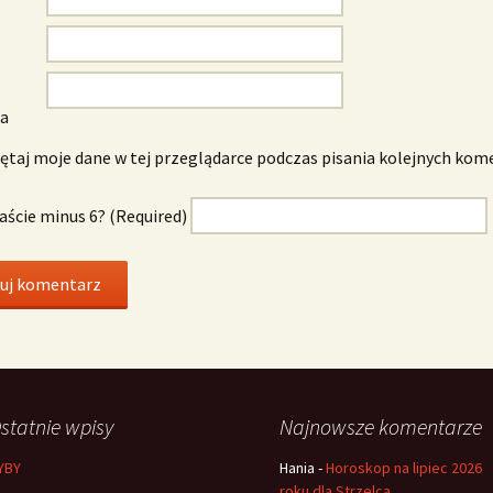
wa
taj moje dane w tej przeglądarce podczas pisania kolejnych kom
naście minus 6? (Required)
statnie wpisy
Najnowsze komentarze
YBY
Hania
-
Horoskop na lipiec 2026
roku dla Strzelca