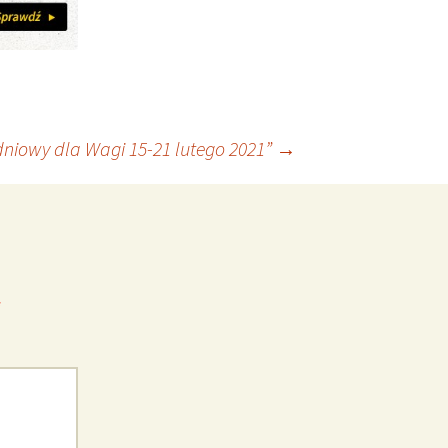
niowy dla Wagi 15-21 lutego 2021”
→
*