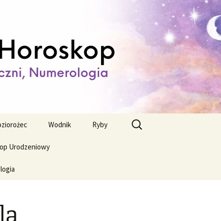
ienny,
Szukaj:
ziorożec
Wodnik
Ryby
op Urodzeniowy
logia
la