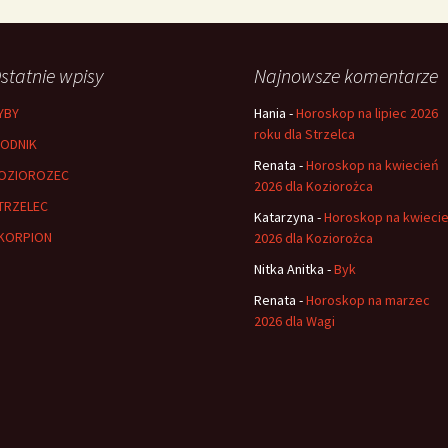
statnie wpisy
Najnowsze komentarze
YBY
Hania
-
Horoskop na lipiec 2026
roku dla Strzelca
ODNIK
Renata
-
Horoskop na kwiecień
OZIOROZEC
2026 dla Koziorożca
TRZELEC
Katarzyna
-
Horoskop na kwieci
KORPION
2026 dla Koziorożca
Nitka Anitka
-
Byk
Renata
-
Horoskop na marzec
2026 dla Wagi