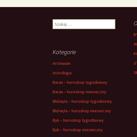
Szukaj:
O
R
W
Kategorie
K
S
Archiwum
S
Astrologia
Baran – horoskop tygodniowy
Baran – horoskop miesieczny
Bliźnięta – horoskop tygodniowy
Bliźnięta – horoskop miesieczny
Byk – horoskop tygodniowy
Byk – horoskop miesieczny