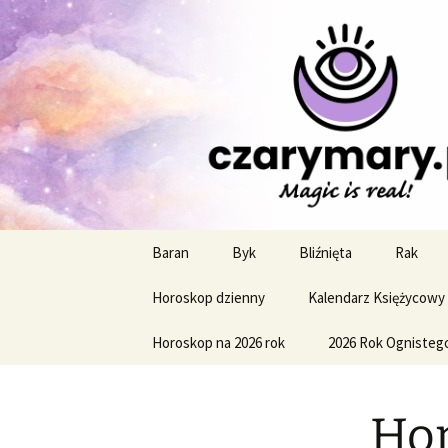
Profesjonalne przepowiednie a
CzaroMaro
miesięczn
Przejdź
Baran
Byk
Bliźnięta
Rak
do
treści
Horoskop dzienny
Kalendarz Księżycowy
Horoskop na 2026 rok
2026 Rok Ognisteg
Hor