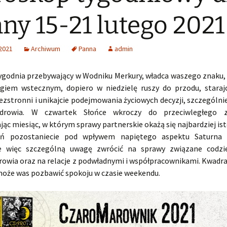
ny 15-21 lutego 2021
 2021
Archiwum
Panna
admin
ygodnia przebywający w Wodniku Merkury, władca waszego znaku, 
egiem wstecznym, dopiero w niedzielę ruszy do przodu, starajc
zstronni i unikajcie podejmowania życiowych decyzji, szczególni
drowia. W czwartek Słońce wkroczy do przeciwległego 
ąc miesiąc, w którym sprawy partnerskie okażą się najbardziej is
ień pozostaniecie pod wpływem napiętego aspektu Saturna
ie więc szczególną uwagę zwrócić na sprawy związane codzie
rowia oraz na relacje z podwładnymi i współpracownikami. Kwadr
oże was pozbawić spokoju w czasie weekendu.