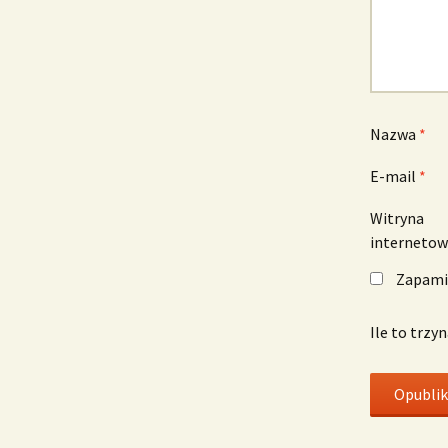
Nazwa
*
E-mail
*
Witryna
interneto
Zapamię
Ile to trzy