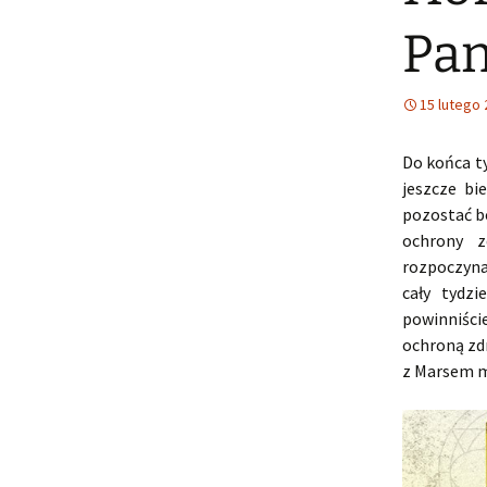
Pan
15 lutego
Do końca t
jeszcze bi
pozostać be
ochrony z
rozpoczynaj
cały tydz
powinniśc
ochroną zd
z Marsem m