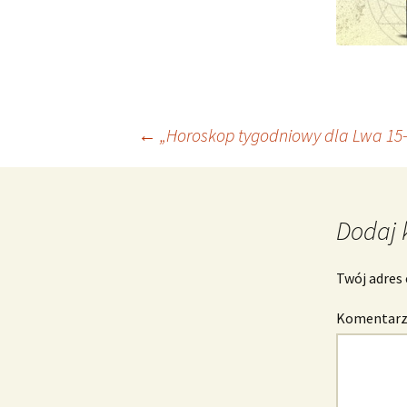
Nawigacja
←
„Horoskop tygodniowy dla Lwa 15-
wpisu
Dodaj 
Twój adres 
Komentar