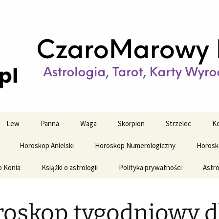
strologiczne
wy horoskop dz
y i tygodniowy
Lew
Panna
Waga
Skorpion
Strzelec
Ko
Horoskop Anielski
Horoskop Numerologiczny
Horosk
o Konia
Książki o astrologii
Polityka prywatności
Astro
oskop tygodniowy d