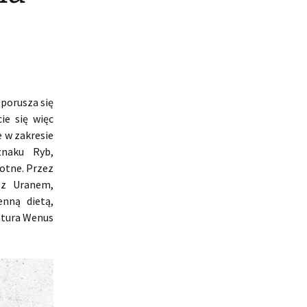
porusza się
ie się więc
e w zakresie
znaku Ryb,
totne. Przez
 z Uranem,
nną dietą,
atura Wenus