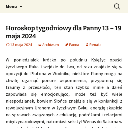
Profesjonalne przepowiednie astrologiczne
Przejdź
Szukaj:
CzaroMarowy horoskop
Menu
do
dzienny, miesięczny i
treści
tygodniowy
Horoskop tygodniowy dla Panny 13 – 19
maja 2024
13 maja 2024
Archiwum
Panna
Renata
W poniedziałek krótko po południu Księżyc opuści
życzliwego Raka i wejdzie do Lwa, od razu znajdzie się w
opozycji do Plutona w Wodniku, niektóre Panny mogą na
chwilę ogarnąć ponure wspomnienia, przypomną się
traumy z przeszłości, ten stan szybko minie a dzień
zapowiada się emocjonująco, może też być wiele
niespodzianek, bowiem Słońce znajdzie się w koniunkcji z
rewolucyjnym Uranem w życzliwym Byku, energię skupicie
na sprawach związanych z edukacją, podróżami i relacjami
międzynarodowymi, natomiast sekstyl Wenus do Saturna w