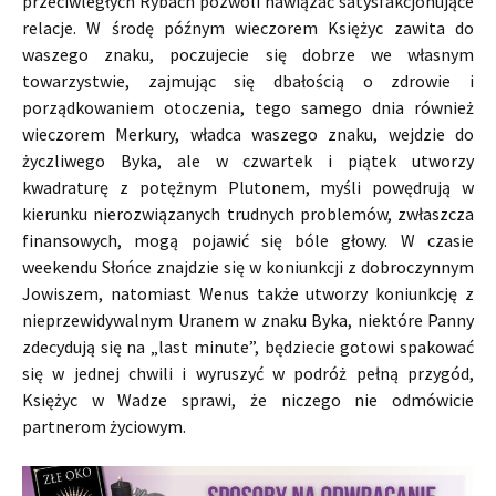
przeciwległych Rybach pozwoli nawiązać satysfakcjonujące
relacje. W środę późnym wieczorem Księżyc zawita do
waszego znaku, poczujecie się dobrze we własnym
towarzystwie, zajmując się dbałością o zdrowie i
porządkowaniem otoczenia, tego samego dnia również
wieczorem Merkury, władca waszego znaku, wejdzie do
życzliwego Byka, ale w czwartek i piątek utworzy
kwadraturę z potężnym Plutonem, myśli powędrują w
kierunku nierozwiązanych trudnych problemów, zwłaszcza
finansowych, mogą pojawić się bóle głowy. W czasie
weekendu Słońce znajdzie się w koniunkcji z dobroczynnym
Jowiszem, natomiast Wenus także utworzy koniunkcję z
nieprzewidywalnym Uranem w znaku Byka, niektóre Panny
zdecydują się na „last minute”, będziecie gotowi spakować
się w jednej chwili i wyruszyć w podróż pełną przygód,
Księżyc w Wadze sprawi, że niczego nie odmówicie
partnerom życiowym.