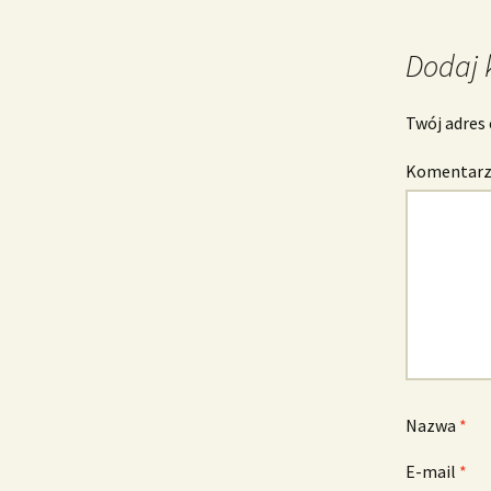
wpisu
Dodaj 
Twój adres 
Komentar
Nazwa
*
E-mail
*