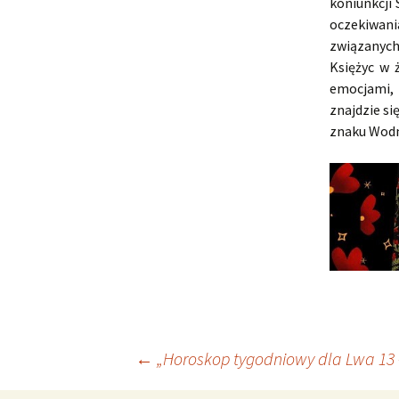
koniunkcji
oczekiwani
związanych
Księżyc w 
emocjami, 
znajdzie si
znaku Wodn
Nawigacja
←
„Horoskop tygodniowy dla Lwa 13 –