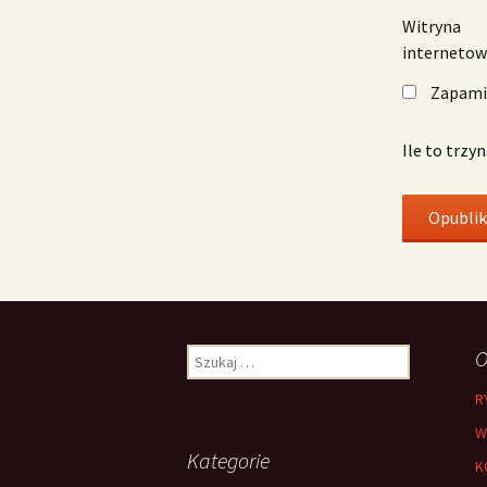
Witryna
interneto
Zapamię
Ile to trzy
Szukaj:
O
R
W
Kategorie
K