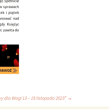
c spełnicie
 w sprawach
ek i piątek
panować nad
gdy Księżyc
yc zawita do
y dla Wagi 13 – 19 listopada 2023”
→