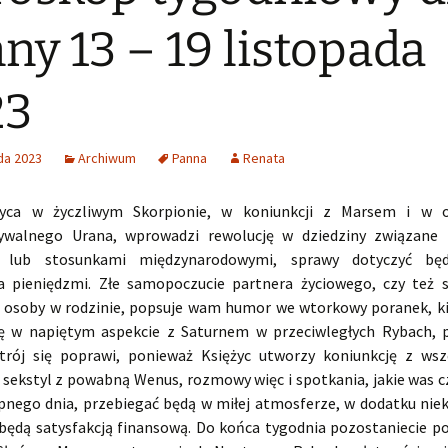
ny 13 – 19 listopada
23
da 2023
Archiwum
Panna
Renata
yca w życzliwym Skorpionie, w koniunkcji z Marsem i w o
ywalnego Urana, wprowadzi rewolucję w dziedziny związane 
 lub stosunkami międzynarodowymi, sprawy dotyczyć bę
a pieniędzmi. Złe samopoczucie partnera życiowego, czy też s
j osoby w rodzinie, popsuje wam humor we wtorkowy poranek, ki
ię w napiętym aspekcie z Saturnem w przeciwległych Rybach, 
trój się poprawi, ponieważ Księżyc utworzy koniunkcję z ws
 sekstyl z powabną Wenus, rozmowy więc i spotkania, jakie was c
pnego dnia, przebiegać będą w miłej atmosferze, w dodatku nie
ę będą satysfakcją finansową. Do końca tygodnia pozostaniecie 