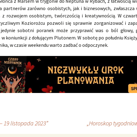
 Słońca z Marsem w trygonie do Neptuna w Rybach, z łatwością wię
a partnerów zarówno osobistych, jak i biznesowych, zwłaszcza
 z rozwojem osobistym, twórczością i kreatywnością. W czwart
życzliwym Koziorożcu pozwoli się sprawnie zorganizować i za
jedynie sobotni poranek może przyprawić was o ból głowy, 
ę w koniunkcji z dołującym Plutonem. W sobotę po południu Księż
ika, w czasie weekendu warto zadbać o odpoczynek.
 19 listopada 2023”
„Horoskop tygodniow