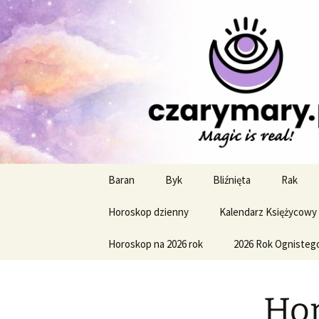
Profesjonalne przepowiednie a
CzaroMaro
miesięczn
Przejdź
Baran
Byk
Bliźnięta
Rak
do
treści
Horoskop dzienny
Kalendarz Księżycowy
Horoskop na 2026 rok
2026 Rok Ognisteg
Hor