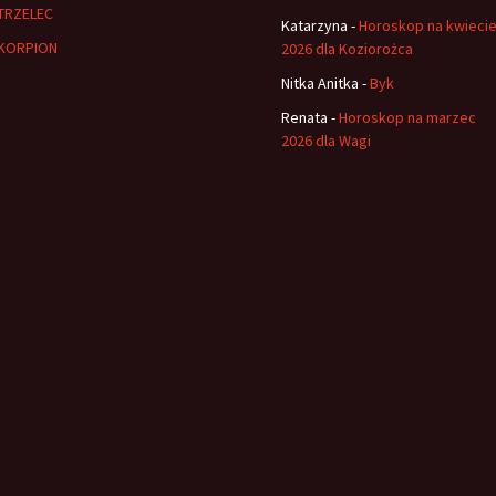
TRZELEC
Katarzyna
-
Horoskop na kwieci
KORPION
2026 dla Koziorożca
Nitka Anitka
-
Byk
Renata
-
Horoskop na marzec
2026 dla Wagi