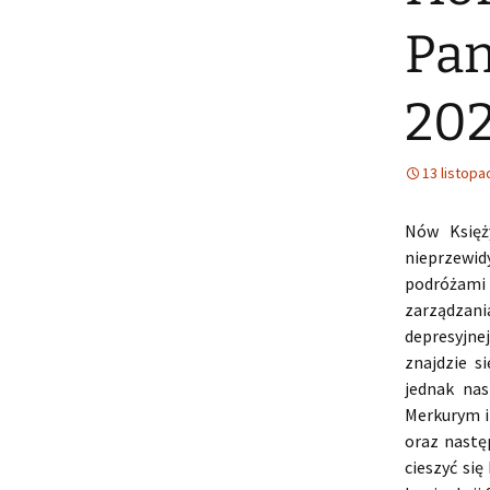
Pan
20
13 listopa
Nów Księż
nieprzewid
podróżami
zarządzani
depresyjne
znajdzie s
jednak nas
Merkurym i
oraz nastę
cieszyć si