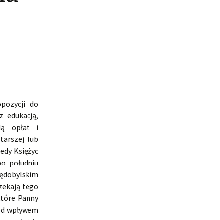
pozycji do
z edukacją,
dą opłat i
tarszej lub
edy Księżyc
po południu
zędobylskim
zekają tego
które Panny
pod wpływem