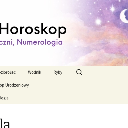
ienny,
Szukaj:
ziorożec
Wodnik
Ryby
op Urodzeniowy
logia
la