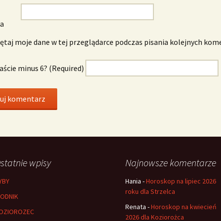
wa
taj moje dane w tej przeglądarce podczas pisania kolejnych kom
naście minus 6? (Required)
statnie wpisy
Najnowsze komentarze
YBY
Hania
-
Horoskop na lipiec 2026
roku dla Strzelca
ODNIK
Renata
-
Horoskop na kwiecień
OZIOROZEC
2026 dla Koziorożca