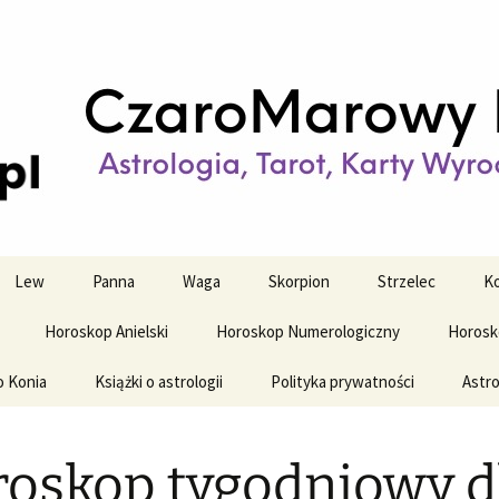
strologiczne
wy horoskop dz
y i tygodniowy
Lew
Panna
Waga
Skorpion
Strzelec
Ko
Horoskop Anielski
Horoskop Numerologiczny
Horosk
o Konia
Książki o astrologii
Polityka prywatności
Astro
oskop tygodniowy d