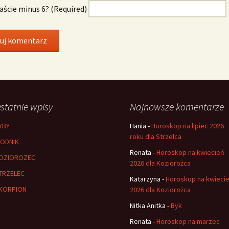
naście minus 6? (Required)
statnie wpisy
Najnowsze komentarze
YBY
Hania
-
Horoskop na lipiec 2026
roku dla Strzelca
ODNIK
Renata
-
Horoskop na kwiecień
OZIOROZEC
2026 dla Koziorożca
TRZELEC
Katarzyna
-
Horoskop na kwieci
KORPION
2026 dla Koziorożca
Nitka Anitka
-
Byk
Renata
-
Horoskop na marzec