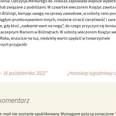
lenia. Opozycja Merkurego do Jowisza zapowiada większe wydatki
 lub związane z podróżami. W czwartek wieczorem Księżyc zawita 
Bliźniąt, kierując uwagę na sprawy zawodowe, w sobotę rano pocz
iągłym przekonywaniem innych, możecie stracić cierpliwość i zar
, gdy ktoś „nadepnie wam na nogę”, do czego przyczyni się koniu
 zaczepnym Marsem w Bliźniętach. W sobotę wieczorem Księżyc we
Raka, wrzucicie na luz, niedzielę warto spędzić w towarzystwie
ych przyjaciół.
 16 października 2022”
„Horoskop tygodniowy d
komentarz
e-mail nie zostanie opublikowany.
Wymagane pola są oznaczone