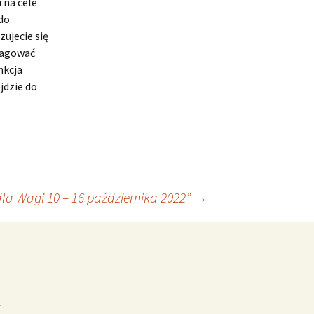
 na cele
do
ujecie się
eagować
nkcja
jdzie do
la Wagi 10 – 16 października 2022”
→
*