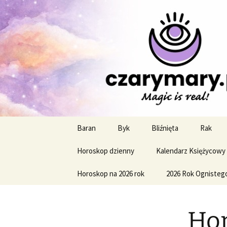
Profesjonalne przepowiednie a
CzaroMaro
miesięczn
Przejdź
Baran
Byk
Bliźnięta
Rak
do
treści
Horoskop dzienny
Kalendarz Księżycowy
Horoskop na 2026 rok
2026 Rok Ognisteg
Hor