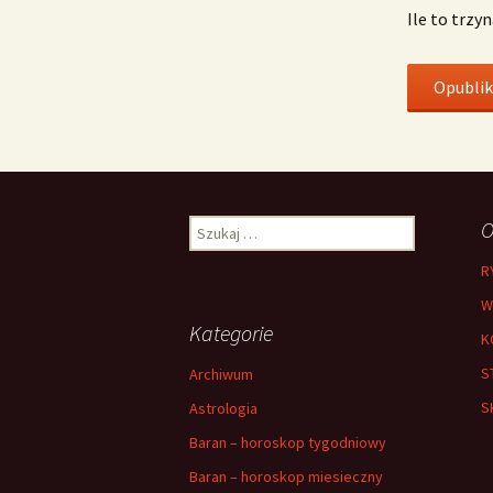
Ile to trzy
Szukaj:
O
R
W
Kategorie
K
S
Archiwum
S
Astrologia
Baran – horoskop tygodniowy
Baran – horoskop miesieczny