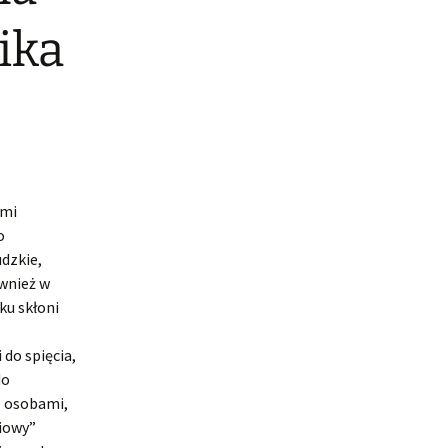
ika
ymi
o
udzkie,
ównież w
ku skłoni
do spięcia,
do
z osobami,
niowy”