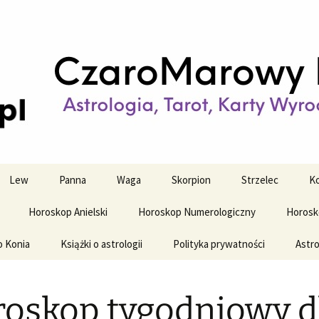
strologiczne
wy horoskop dz
y i tygodniowy
Lew
Panna
Waga
Skorpion
Strzelec
Ko
Horoskop Anielski
Horoskop Numerologiczny
Horosk
o Konia
Książki o astrologii
Polityka prywatności
Astro
oskop tygodniowy d