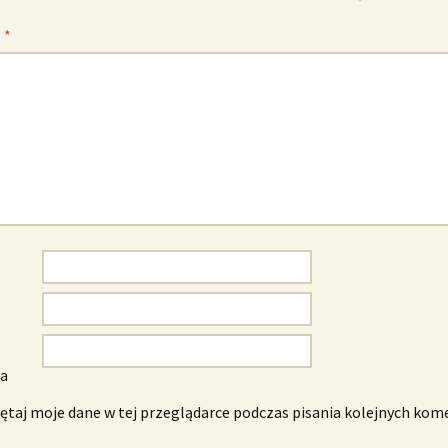
z
*
wa
taj moje dane w tej przeglądarce podczas pisania kolejnych kom