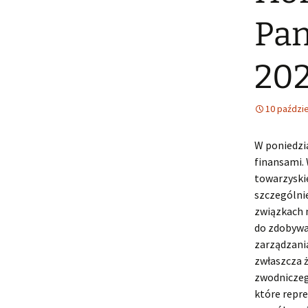
Pan
20
10 paździe
W poniedzi
finansami. 
towarzyskie
szczególnie
związkach n
do zdobywa
zarządzani
zwłaszcza 
zwodniczeg
które repre