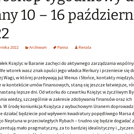
ny 10 – 16 październ
22
rnika 2022
Archiwum
Panna
Renata
ałek Księżyc w Baranie zachęci do aktywnego zarządzania wspóln
We wtorek wasz znak opuści jego władca Merkury i przeniesie się d
j Wagi, w której przebywają już Wenus i Słońce, kontakty międzyl
 w kontekście umów finansowych, staną się jeszcze łatwiejsze, r
astaną lepsze dni. Od wtorku do czwartku Księżyc w życzliwym By
nia wiedzy, szczególnie w zakresie zdobywania finansów oraz ich
a. W środę koniunkcja Księżyca z wybuchowym Uranem doprowadzi 
że działać będziecie pod wpływem kwadratury popędliwego Marsa 
o Neptuna w przeciwległych Rybach – trudno się będzie dogadać 
zentują mało pragmatyczny, za to bardziej idealistyczny i „życze