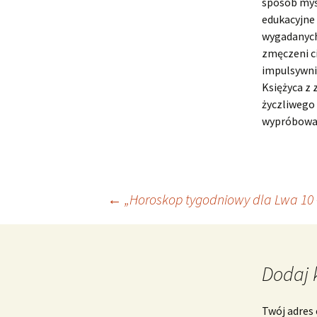
sposób myś
edukacyjne
wygadanych 
zmęczeni c
impulsywnie
Księżyca z
życzliwego 
wypróbowan
Nawigacja
←
„Horoskop tygodniowy dla Lwa 10 –
wpisu
Dodaj 
Twój adres 