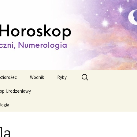
ienny,
Szukaj:
ziorożec
Wodnik
Ryby
op Urodzeniowy
logia
la