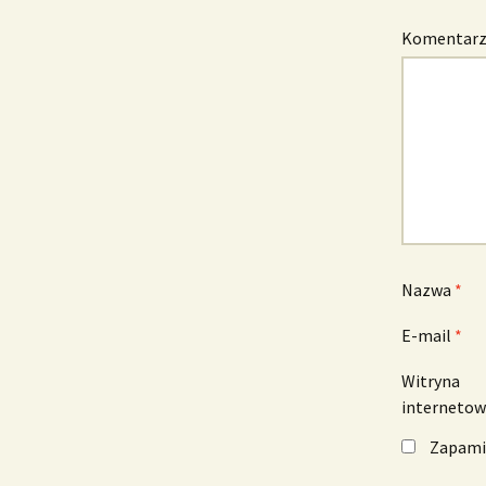
Komentar
Nazwa
*
E-mail
*
Witryna
interneto
Zapamię