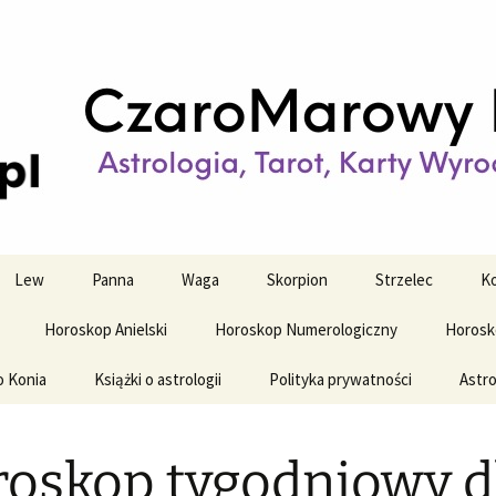
strologiczne
wy horoskop dz
y i tygodniowy
Lew
Panna
Waga
Skorpion
Strzelec
Ko
Horoskop Anielski
Horoskop Numerologiczny
Horosk
o Konia
Książki o astrologii
Polityka prywatności
Astro
oskop tygodniowy d