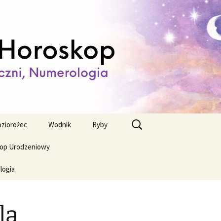
ienny,
Szukaj:
ziorożec
Wodnik
Ryby
op Urodzeniowy
logia
la