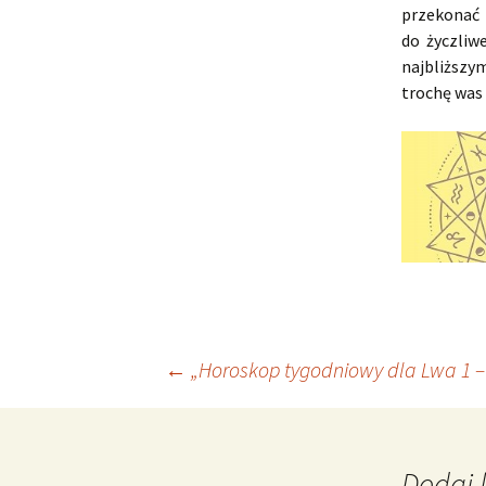
przekonać 
do życzliw
najbliższym
trochę was 
Nawigacja
←
„Horoskop tygodniowy dla Lwa 1 – 
wpisu
Dodaj 