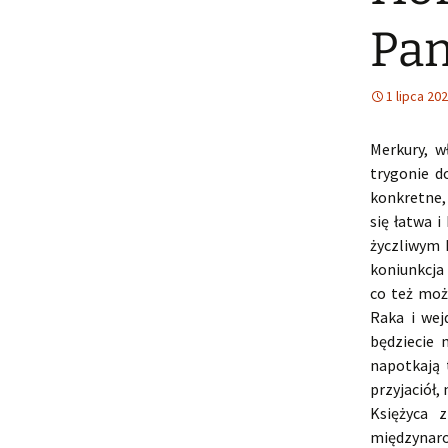
Pan
1 lipca 20
Merkury, w
trygonie d
konkretne,
się łatwa 
życzliwym 
koniunkcja
co też moż
Raka i wej
będziecie 
napotkają 
przyjaciół,
Księżyca 
międzynar