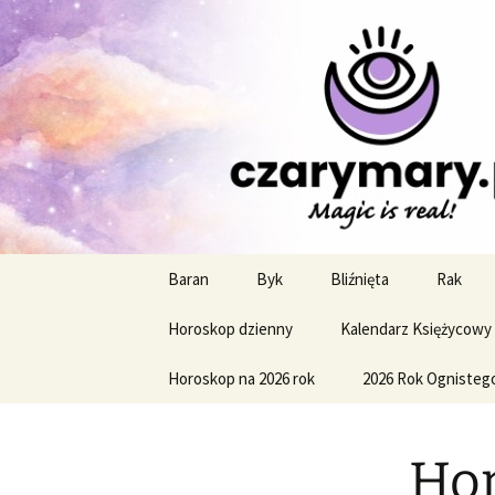
Profesjonalne przepowiednie a
CzaroMaro
miesięczn
Przejdź
Baran
Byk
Bliźnięta
Rak
do
treści
Horoskop dzienny
Kalendarz Księżycowy
Horoskop na 2026 rok
2026 Rok Ognisteg
Hor