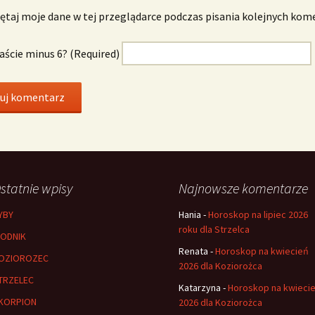
taj moje dane w tej przeglądarce podczas pisania kolejnych kom
naście minus 6? (Required)
statnie wpisy
Najnowsze komentarze
YBY
Hania
-
Horoskop na lipiec 2026
roku dla Strzelca
ODNIK
Renata
-
Horoskop na kwiecień
OZIOROZEC
2026 dla Koziorożca
TRZELEC
Katarzyna
-
Horoskop na kwieci
KORPION
2026 dla Koziorożca