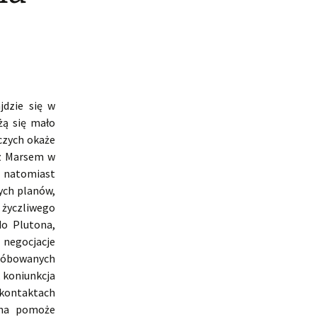
jdzie się w
żą się mało
czych okaże
 z Marsem w
o natomiast
ych planów,
 życzliwego
do Plutona,
 negocjacje
próbowanych
, koniunkcja
kontaktach
rna pomoże