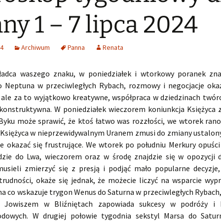
ny 1 – 7 lipca 2024
24
Archiwum
Panna
Renata
ładca waszego znaku, w poniedziałek i wtorkowy poranek zna
o Neptuna w przeciwległych Rybach, rozmowy i negocjacje oka
 ale za to wyjątkowo kreatywne, współpraca w dziedzinach twór
i konstruktywna. W poniedziałek wieczorem koniunkcja Księżyca
Byku może sprawić, że ktoś łatwo was rozzłości, we wtorek ran
 Księżyca w nieprzewidywalnym Uranem zmusi do zmiany ustalon
e okazać się frustrujące. We wtorek po południu Merkury opuści
dzie do Lwa, wieczorem oraz w środę znajdzie się w opozycji 
musieli zmierzyć się z presją i podjąć mało popularne decyzje,
trudności, okaże się jednak, że możecie liczyć na wsparcie wy
 na co wskazuje trygon Wenus do Saturna w przeciwległych Rybach
z Jowiszem w Bliźniętach zapowiada sukcesy w podróży i 
odowych. W drugiej połowie tygodnia sekstyl Marsa do Satu