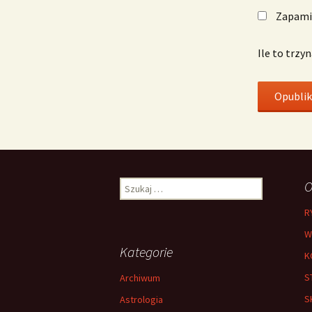
Zapamię
Ile to trzy
Szukaj:
O
R
W
Kategorie
K
S
Archiwum
S
Astrologia