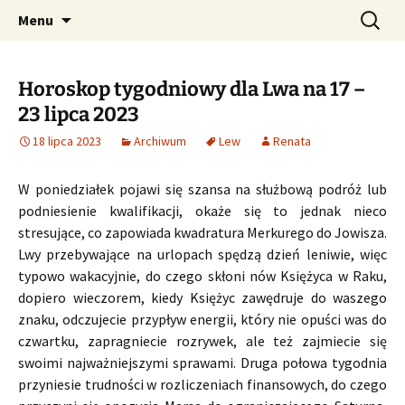
Profesjonalne przepowiednie astrologiczne
Przejdź
Szukaj:
CzaroMarowy horoskop
Menu
do
dzienny, miesięczny i
treści
tygodniowy
Horoskop tygodniowy dla Lwa na 17 –
23 lipca 2023
18 lipca 2023
Archiwum
Lew
Renata
W poniedziałek pojawi się szansa na służbową podróż lub
podniesienie kwalifikacji, okaże się to jednak nieco
stresujące, co zapowiada kwadratura Merkurego do Jowisza.
Lwy przebywające na urlopach spędzą dzień leniwie, więc
typowo wakacyjnie, do czego skłoni nów Księżyca w Raku,
dopiero wieczorem, kiedy Księżyc zawędruje do waszego
znaku, odczujecie przypływ energii, który nie opuści was do
czwartku, zapragniecie rozrywek, ale też zajmiecie się
swoimi najważniejszymi sprawami. Druga połowa tygodnia
przyniesie trudności w rozliczeniach finansowych, do czego