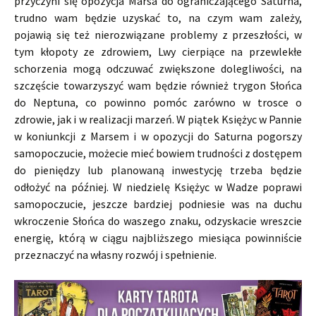
przyczyni się opozycja Marsa do ograniczającego Saturna,
trudno wam będzie uzyskać to, na czym wam zależy,
pojawią się też nierozwiązane problemy z przeszłości, w
tym kłopoty ze zdrowiem, Lwy cierpiące na przewlekłe
schorzenia mogą odczuwać zwiększone dolegliwości, na
szczęście towarzyszyć wam będzie również trygon Słońca
do Neptuna, co powinno pomóc zarówno w trosce o
zdrowie, jak i w realizacji marzeń. W piątek Księżyc w Pannie
w koniunkcji z Marsem i w opozycji do Saturna pogorszy
samopoczucie, możecie mieć bowiem trudności z dostępem
do pieniędzy lub planowaną inwestycję trzeba będzie
odłożyć na później. W niedzielę Księżyc w Wadze poprawi
samopoczucie, jeszcze bardziej podniesie was na duchu
wkroczenie Słońca do waszego znaku, odzyskacie wreszcie
energię, którą w ciągu najbliższego miesiąca powinniście
przeznaczyć na własny rozwój i spełnienie.