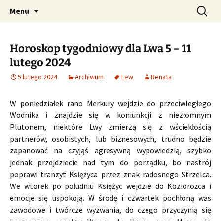
Profesjonalne przepowiednie astrologiczne
Przejdź
Szukaj:
CzaroMarowy horoskop
Menu
do
dzienny, miesięczny i
treści
tygodniowy
Horoskop tygodniowy dla Lwa 5 – 11
lutego 2024
5 lutego 2024
Archiwum
Lew
Renata
W poniedziałek rano Merkury wejdzie do przeciwległego
Wodnika i znajdzie się w koniunkcji z niezłomnym
Plutonem, niektóre Lwy zmierzą się z wściekłością
partnerów, osobistych, lub biznesowych, trudno będzie
zapanować na czyjąś agresywną wypowiedzią, szybko
jednak przejdziecie nad tym do porządku, bo nastrój
poprawi tranzyt Księżyca przez znak radosnego Strzelca.
We wtorek po południu Księżyc wejdzie do Koziorożca i
emocje się uspokoją. W środę i czwartek pochłoną was
zawodowe i twórcze wyzwania, do czego przyczynią się