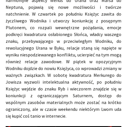
harmonijne aspekty Wenus do Urana oraz Marsa do
Neptuna, pojawią się nowe możliwości i twórcze
natchnienie. W czwartek po południu Księżyc zawita do
życzliwego Wodnika i utworzy koniunkcję z posępnym
Plutonem, co rozpali wewnętrzne pożądania, emocje
podkręci kwadratura osłabionego Słońca, władcy waszego
znaku, przebywającego w przeciwległym Wodniku, do
rewolucyjnego Urana w Byku, relacje staną się napięte w
wyniku niespodziewanego konfliktu, ucierpieć na tym mogą
również relacje zawodowe. W piątek w opozycyjnym
Wodniku dojdzie do nowiu Księżyca, co wprowadzi zmiany w
ważnych związkach. W sobotę kwadratura Merkurego do
Jowisza wyzwoli intelektualna aktywność, po południu
Księżyc wejdzie do znaku Ryb i wieczorem znajdzie się w
koniunkcji z ograniczającym Saturnem, dostęp do
wspólnym zasobów materialnych może zostać na krótko
ograniczony, ale w czasie weekendu niektórym Lwom uda
się kupić coś tanio w internecie.