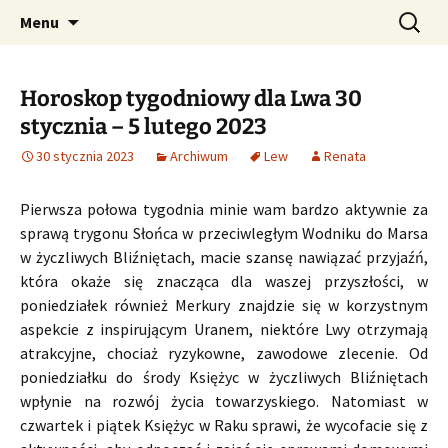
Profesjonalne przepowiednie astrologiczne
Przejdź
Szukaj:
CzaroMarowy horoskop
Menu
do
dzienny, miesięczny i
treści
tygodniowy
Horoskop tygodniowy dla Lwa 30
stycznia – 5 lutego 2023
30 stycznia 2023
Archiwum
Lew
Renata
Pierwsza połowa tygodnia minie wam bardzo aktywnie za
sprawą trygonu Słońca w przeciwległym Wodniku do Marsa
w życzliwych Bliźniętach, macie szansę nawiązać przyjaźń,
która okaże się znacząca dla waszej przyszłości, w
poniedziałek również Merkury znajdzie się w korzystnym
aspekcie z inspirującym Uranem, niektóre Lwy otrzymają
atrakcyjne, chociaż ryzykowne, zawodowe zlecenie. Od
poniedziałku do środy Księżyc w życzliwych Bliźniętach
wpłynie na rozwój życia towarzyskiego. Natomiast w
czwartek i piątek Księżyc w Raku sprawi, że wycofacie się z