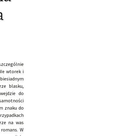
a
zczególnie
We wtorek i
 biesiadnym
rze blasku,
 wejdzie do
 samotności
ym znaku do
przypadkach
wrze na was
y romans. W