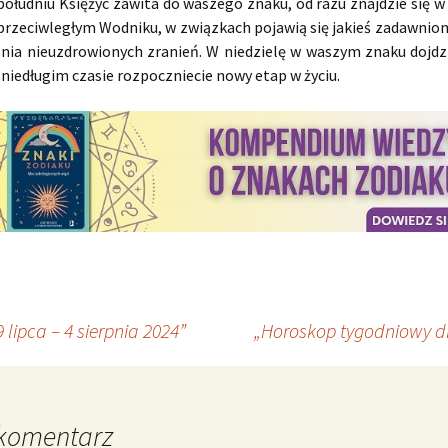
ołudniu Księżyc zawita do waszego znaku, od razu znajdzie się w
przeciwległym Wodniku, w związkach pojawią się jakieś zadawnion
nia nieuzdrowionych zranień. W niedzielę w waszym znaku dojdz
 niedługim czasie rozpoczniecie nowy etap w życiu.
ipca – 4 sierpnia 2024”
„Horoskop tygodniowy dl
komentarz