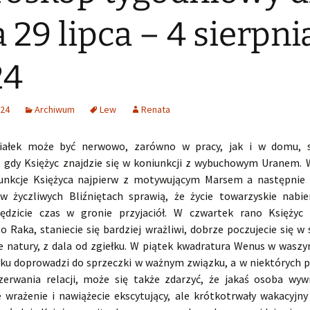
 29 lipca – 4 sierpni
24
024
Archiwum
Lew
Renata
iałek może być nerwowo, zarówno w pracy, jak i w domu, s
 gdy Księżyc znajdzie się w koniunkcji z wybuchowym Uranem. 
unkcje Księżyca najpierw z motywującym Marsem a następnie
 życzliwych Bliźniętach sprawią, że życie towarzyskie nabie
ędzicie czas w gronie przyjaciół. W czwartek rano Księżyc
o Raka, staniecie się bardziej wrażliwi, dobrze poczujecie się w
ie natury, z dala od zgiełku. W piątek kwadratura Wenus w wasz
ku doprowadzi do sprzeczki w ważnym związku, a w niektórych 
erwania relacji, może się także zdarzyć, że jakaś osoba wy
e wrażenie i nawiążecie ekscytujący, ale krótkotrwały wakacyjn