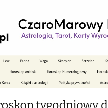
strologiczne
wy horoskop dz
y i tygodniowy
Lew
Panna
Waga
Skorpion
Strzelec
Ko
Horoskop Anielski
Horoskop Numerologiczny
Horosk
o Konia
Książki o astrologii
Polityka prywatności
Astro
oskop tygodniowy d