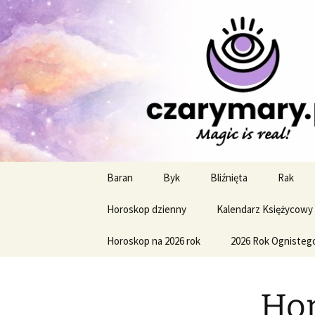
Profesjonalne przepowiednie a
CzaroMaro
miesięczn
Przejdź
Baran
Byk
Bliźnięta
Rak
do
treści
Horoskop dzienny
Kalendarz Księżycowy
Horoskop na 2026 rok
2026 Rok Ognisteg
Hor