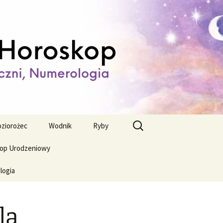
ienny,
Szukaj:
ziorożec
Wodnik
Ryby
op Urodzeniowy
logia
la