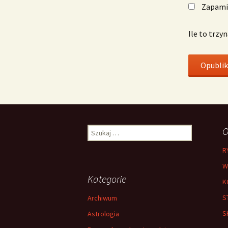
Zapamię
Ile to trzy
Szukaj:
O
R
W
Kategorie
K
S
Archiwum
S
Astrologia