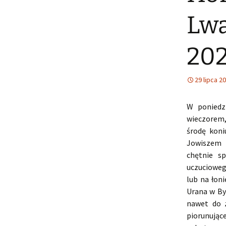
Lwa
20
29 lipca 2
W poniedz
wieczorem,
środę koni
Jowiszem w
chętnie sp
uczucioweg
lub na łon
Urana w By
nawet do z
piorunując