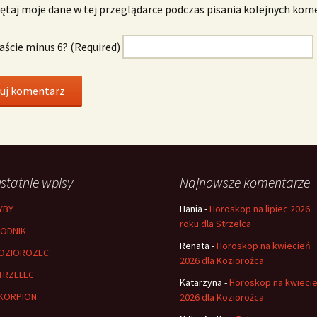
taj moje dane w tej przeglądarce podczas pisania kolejnych kom
naście minus 6? (Required)
statnie wpisy
Najnowsze komentarze
YBY
Hania
-
Horoskop na lipiec 2026
roku dla Strzelca
ODNIK
Renata
-
Horoskop na kwiecień
OZIOROZEC
2026 dla Koziorożca
TRZELEC
Katarzyna
-
Horoskop na kwieci
KORPION
2026 dla Koziorożca