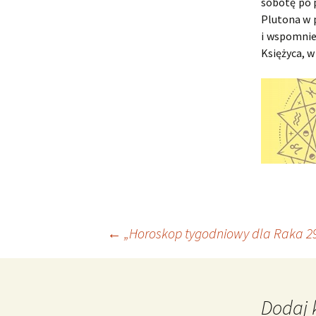
sobotę po p
Plutona w 
i wspomnie
Księżyca, w
Nawigacja
←
„Horoskop tygodniowy dla Raka 29 l
wpisu
Dodaj 