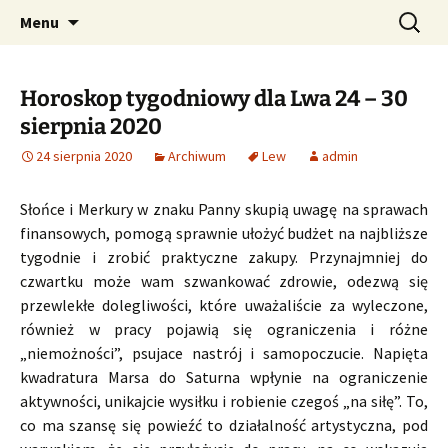
Profesjonalne przepowiednie astrologiczne
Przejdź
Szukaj:
CzaroMarowy horoskop
Menu
do
dzienny, miesięczny i
treści
tygodniowy
Horoskop tygodniowy dla Lwa 24 – 30
sierpnia 2020
24 sierpnia 2020
Archiwum
Lew
admin
Słońce i Merkury w znaku Panny skupią uwagę na sprawach
finansowych, pomogą sprawnie ułożyć budżet na najbliższe
tygodnie i zrobić praktyczne zakupy. Przynajmniej do
czwartku może wam szwankować zdrowie, odezwą się
przewlekłe dolegliwości, które uważaliście za wyleczone,
również w pracy pojawią się ograniczenia i różne
„niemożności”, psujace nastrój i samopoczucie. Napięta
kwadratura Marsa do Saturna wpłynie na ograniczenie
aktywności, unikajcie wysiłku i robienie czegoś „na siłę”. To,
co ma szansę się powieźć to działalność artystyczna, pod