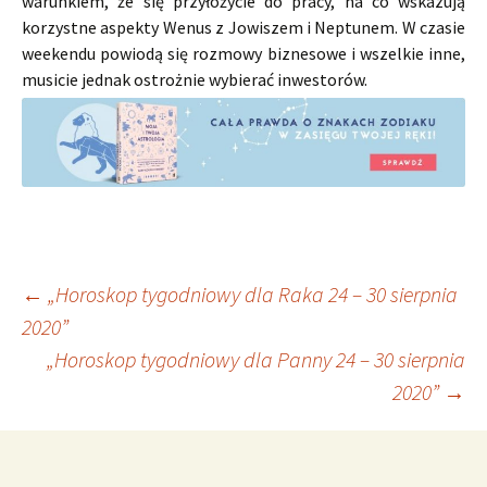
warunkiem, że się przyłożycie do pracy, na co wskazują
korzystne aspekty Wenus z Jowiszem i Neptunem. W czasie
weekendu powiodą się rozmowy biznesowe i wszelkie inne,
musicie jednak ostrożnie wybierać inwestorów.
Nawigacja
←
„Horoskop tygodniowy dla Raka 24 – 30 sierpnia
2020”
„Horoskop tygodniowy dla Panny 24 – 30 sierpnia
wpisu
2020”
→