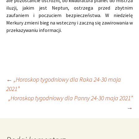
ale pozostańcie ostrożni, bo kwadratura planet do mistrza
iluzji, jakim jest Neptun, ostrzega przed zbytnim
zaufaniem i poczuciem bezpieczeństwa. W niedzielę
Merkury zmieni bieg na wsteczny i zaczną się zawirowania w
przekazywaniu informacji.
Nawigacja
←
„Horoskop tygodniowy dla Raka 24-30 maja
2021”
„Horoskop tygodniowy dla Panny 24-30 maja 2021”
wpisu
→