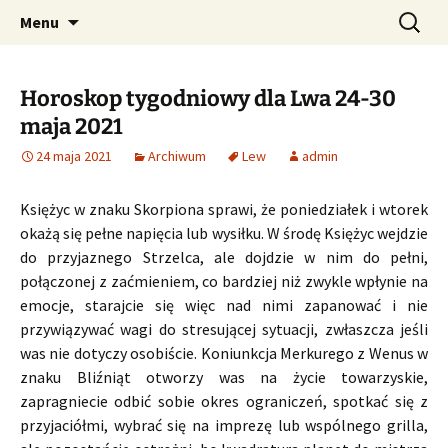
Profesjonalne przepowiednie astrologiczne
Przejdź
Szukaj:
CzaroMarowy horoskop
Menu
do
dzienny, miesięczny i
treści
tygodniowy
Horoskop tygodniowy dla Lwa 24-30
maja 2021
24 maja 2021
Archiwum
Lew
admin
Księżyc w znaku Skorpiona sprawi, że poniedziałek i wtorek
okażą się pełne napięcia lub wysiłku. W środę Księżyc wejdzie
do przyjaznego Strzelca, ale dojdzie w nim do pełni,
połączonej z zaćmieniem, co bardziej niż zwykle wpłynie na
emocje, starajcie się więc nad nimi zapanować i nie
przywiązywać wagi do stresującej sytuacji, zwłaszcza jeśli
was nie dotyczy osobiście. Koniunkcja Merkurego z Wenus w
znaku Bliźniąt otworzy was na życie towarzyskie,
zapragniecie odbić sobie okres ograniczeń, spotkać się z
przyjaciółmi, wybrać się na imprezę lub wspólnego grilla,