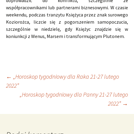
doprowadzić do konfliktu, szczególnie ze
współpracownikami lub partnerami biznesowymi. W czasie
weekendu, podczas tranzytu Księżyca przez znak surowego
Koziorożca, liczcie się z pogorszeniem samopoczucia,
szczególnie w niedzielę, gdy Księżyc znajdzie się w
koniunkcji z Wenus, Marsem i transformującym Plutonem.
Nawigacja
←
„Horoskop tygodniowy dla Raka 21-27 lutego
2022”
„Horoskop tygodniowy dla Panny 21-27 lutego
wpisu
2022”
→