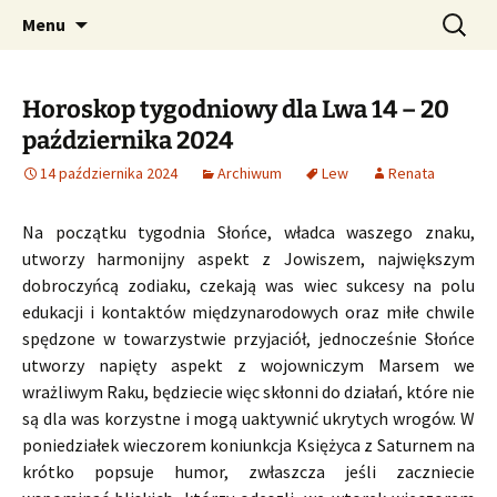
Profesjonalne przepowiednie astrologiczne
Przejdź
Szukaj:
CzaroMarowy horoskop
Menu
do
dzienny, miesięczny i
treści
tygodniowy
Horoskop tygodniowy dla Lwa 14 – 20
października 2024
14 października 2024
Archiwum
Lew
Renata
Na początku tygodnia Słońce, władca waszego znaku,
utworzy harmonijny aspekt z Jowiszem, największym
dobroczyńcą zodiaku, czekają was wiec sukcesy na polu
edukacji i kontaktów międzynarodowych oraz miłe chwile
spędzone w towarzystwie przyjaciół, jednocześnie Słońce
utworzy napięty aspekt z wojowniczym Marsem we
wrażliwym Raku, będziecie więc skłonni do działań, które nie
są dla was korzystne i mogą uaktywnić ukrytych wrogów. W
poniedziałek wieczorem koniunkcja Księżyca z Saturnem na
krótko popsuje humor, zwłaszcza jeśli zaczniecie