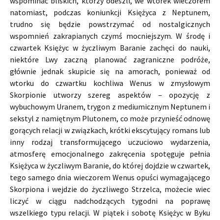
wspominać bliskich, którzy odeszli, we wtorek wieczorem
natomiast, podczas koniunkcji Księżyca z Neptunem,
trudno się będzie powstrzymać od nostalgicznych
wspomnień zakrapianych czymś mocniejszym. W środę i
czwartek Księżyc w życzliwym Baranie zachęci do nauki,
niektóre Lwy zaczną planować zagraniczne podróże,
głównie jednak skupicie się na amorach, ponieważ od
wtorku do czwartku kochliwa Wenus w zmysłowym
Skorpionie utworzy szereg aspektów – opozycję z
wybuchowym Uranem, trygon z mediumicznym Neptunem i
sekstyl z namiętnym Plutonem, co może przynieść odnowę
gorących relacji w związkach, krótki ekscytujący romans lub
inny rodzaj transformującego uczuciowo wydarzenia,
atmosferę emocjonalnego zakręcenia spotęguje pełnia
Księżyca w życzliwym Baranie, do której dojdzie w czwartek,
tego samego dnia wieczorem Wenus opuści wymagającego
Skorpiona i wejdzie do życzliwego Strzelca, możecie wiec
liczyć w ciągu nadchodzących tygodni na poprawę
wszelkiego typu relacji. W piątek i sobotę Księżyc w Byku