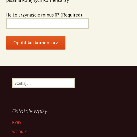
Ile to trzynaście minus 6? (Required)
Szukaj:
Ostatnie wpisy
RYBY
WODNIK