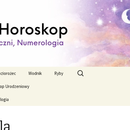
ienny,
Szukaj:
ziorożec
Wodnik
Ryby
op Urodzeniowy
logia
la