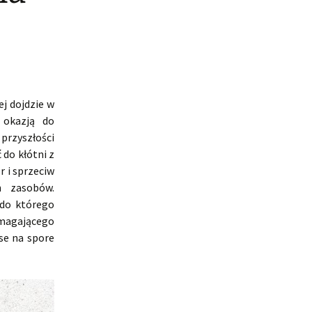
j dojdzie w
 okazją do
rzyszłości
do kłótni z
r i sprzeciw
h zasobów.
do którego
magającego
se na spore