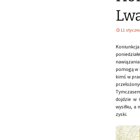
Lwa
11 styczni
Koniunkcja
poniedzia
nawiązani
pomogą w k
kimś w prac
przełożon
Tymczasem
dojdzie w
wysiłku, a
zyski.