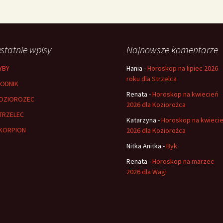
statnie wpisy
Najnowsze komentarze
YBY
Hania
-
Horoskop na lipiec 2026
roku dla Strzelca
ODNIK
Renata
-
Horoskop na kwiecień
OZIOROZEC
2026 dla Koziorożca
TRZELEC
Katarzyna
-
Horoskop na kwieci
KORPION
2026 dla Koziorożca
Nitka Anitka
-
Byk
Renata
-
Horoskop na marzec
2026 dla Wagi