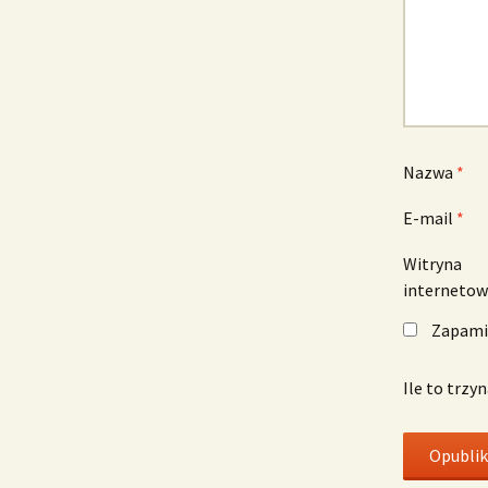
Nazwa
*
E-mail
*
Witryna
interneto
Zapamię
Ile to trzy