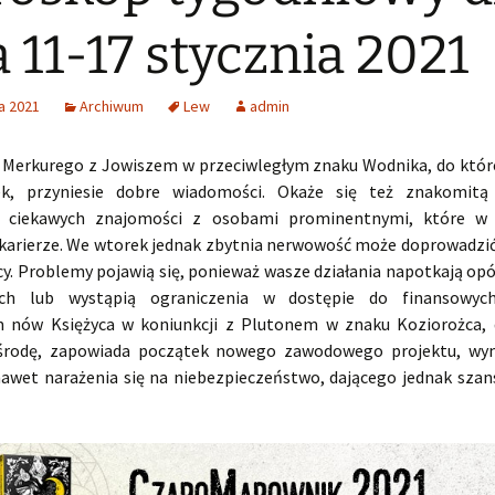
 11-17 stycznia 2021
a 2021
Archiwum
Lew
admin
 Merkurego z Jowiszem w przeciwległym znaku Wodnika, do które
łek, przyniesie dobre wiadomości. Okaże się też znakomitą
a ciekawych znajomości z osobami prominentnymi, które w p
arierze. We wtorek jednak zbytnia nerwowość może doprowadzić 
y. Problemy pojawią się, ponieważ wasze działania napotkają opó
ych lub wystąpią ograniczenia w dostępie do finansowyc
 nów Księżyca w koniunkcji z Plutonem w znaku Koziorożca, 
 środę, zapowiada początek nowego zawodowego projektu, wy
 nawet narażenia się na niebezpieczeństwo, dającego jednak szan