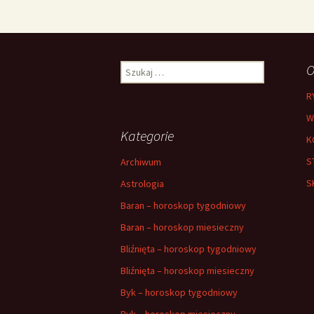
Szukaj:
O
R
W
Kategorie
K
S
Archiwum
S
Astrologia
Baran – horoskop tygodniowy
Baran – horoskop miesieczny
Bliźnięta – horoskop tygodniowy
Bliźnięta – horoskop miesieczny
Byk – horoskop tygodniowy
Byk – horoskop miesieczny