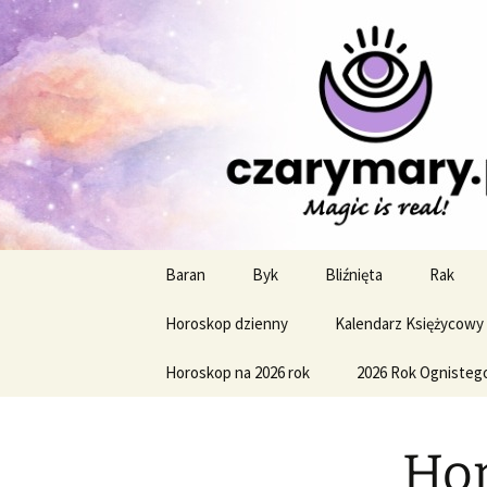
Profesjonalne przepowiednie a
CzaroMaro
miesięczn
Przejdź
Baran
Byk
Bliźnięta
Rak
do
treści
Horoskop dzienny
Kalendarz Księżycowy
Horoskop na 2026 rok
2026 Rok Ognisteg
Hor