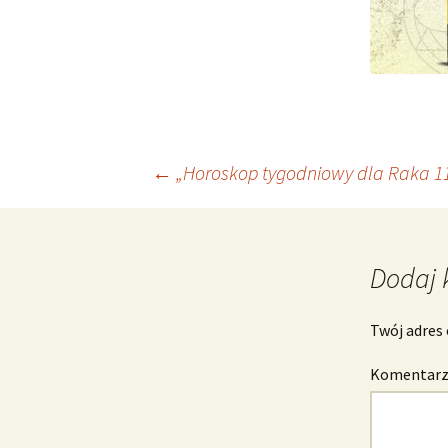
Nawigacja
←
„Horoskop tygodniowy dla Raka 11
wpisu
Dodaj 
Twój adres 
Komentar