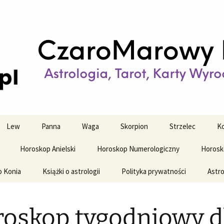
strologiczne
wy horoskop dz
y i tygodniowy
Lew
Panna
Waga
Skorpion
Strzelec
Ko
Horoskop Anielski
Horoskop Numerologiczny
Horosk
o Konia
Książki o astrologii
Polityka prywatności
Astro
oskop tygodniowy d