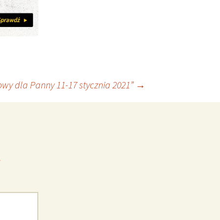
wy dla Panny 11-17 stycznia 2021”
→
*