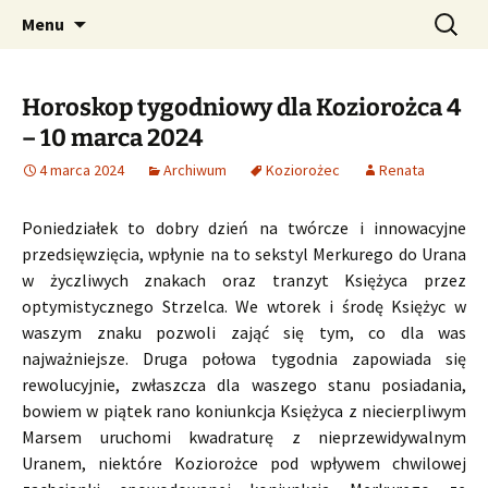
Profesjonalne przepowiednie astrologiczne
Przejdź
Szukaj:
CzaroMarowy horoskop
Menu
do
dzienny, miesięczny i
treści
tygodniowy
Horoskop tygodniowy dla Koziorożca 4
– 10 marca 2024
4 marca 2024
Archiwum
Koziorożec
Renata
Poniedziałek to dobry dzień na twórcze i innowacyjne
przedsięwzięcia, wpłynie na to sekstyl Merkurego do Urana
w życzliwych znakach oraz tranzyt Księżyca przez
optymistycznego Strzelca. We wtorek i środę Księżyc w
waszym znaku pozwoli zająć się tym, co dla was
najważniejsze. Druga połowa tygodnia zapowiada się
rewolucyjnie, zwłaszcza dla waszego stanu posiadania,
bowiem w piątek rano koniunkcja Księżyca z niecierpliwym
Marsem uruchomi kwadraturę z nieprzewidywalnym
Uranem, niektóre Koziorożce pod wpływem chwilowej