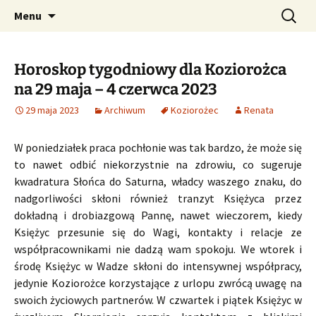
Profesjonalne przepowiednie astrologiczne
Przejdź
Szukaj:
CzaroMarowy horoskop
Menu
do
dzienny, miesięczny i
treści
tygodniowy
Horoskop tygodniowy dla Koziorożca
na 29 maja – 4 czerwca 2023
29 maja 2023
Archiwum
Koziorożec
Renata
W poniedziałek praca pochłonie was tak bardzo, że może się
to nawet odbić niekorzystnie na zdrowiu, co sugeruje
kwadratura Słońca do Saturna, władcy waszego znaku, do
nadgorliwości skłoni również tranzyt Księżyca przez
dokładną i drobiazgową Pannę, nawet wieczorem, kiedy
Księżyc przesunie się do Wagi, kontakty i relacje ze
współpracownikami nie dadzą wam spokoju. We wtorek i
środę Księżyc w Wadze skłoni do intensywnej współpracy,
jedynie Koziorożce korzystające z urlopu zwrócą uwagę na
swoich życiowych partnerów. W czwartek i piątek Księżyc w