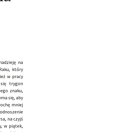
nadzieję na
Raku, który
ież w pracy
się trygon
zego znaku,
yma się, aby
rochę mniej
podnoszenie
sa, na czyjś
, w piątek,