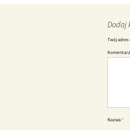
wpisu
Dodaj 
Twój adres 
Komentar
Nazwa
*