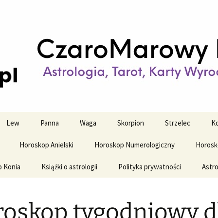
strologiczne
wy horoskop dz
y i tygodniowy
Lew
Panna
Waga
Skorpion
Strzelec
Ko
Horoskop Anielski
Horoskop Numerologiczny
Horosk
o Konia
Książki o astrologii
Polityka prywatności
Astro
oskop tygodniowy d