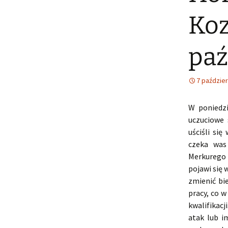
Koz
paź
7 paździer
W poniedzi
uczuciowe 
uściśli si
czeka was
Merkurego 
pojawi się 
zmienić bi
pracy, co 
kwalifikacj
atak lub i