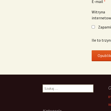
E-mail
*
Witryna
interneto
Zapamię
Ile to trzy
Szukaj:
O
R
W
Kategorie