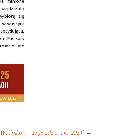
kie minione
 wejdzie do
ybiorą się
em w waszym
decydująca,
rem Merkury
rmacje, ale
Wodnika 7 – 13 października 2024”
→