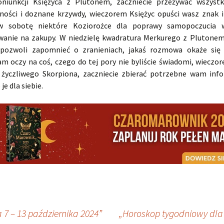
niunkcji Księżyca z Plutonem, zaczniecie przeżywać wszyst
ności i doznane krzywdy, wieczorem Księżyc opuści wasz znak i
w sobotę niektóre Koziorożce dla poprawy samopoczucia w
wanie na zakupy. W niedzielę kwadratura Merkurego z Pluton
pozwoli zapomnieć o zranieniach, jakaś rozmowa okaże się 
m oczy na coś, czego do tej pory nie byliście świadomi, wieczo
 życzliwego Skorpiona, zaczniecie zbierać potrzebne wam info
je dla siebie.
 7 – 13 października 2024”
„Horoskop tygodniowy dla 