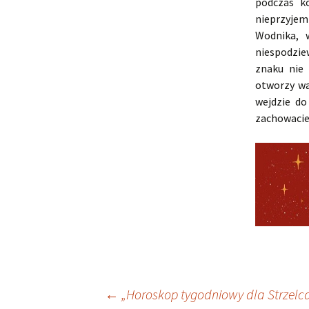
podczas ko
nieprzyjem
Wodnika, 
niespodzie
znaku nie 
otworzy wa
wejdzie do
zachowacie 
Nawigacja
←
„Horoskop tygodniowy dla Strzelca