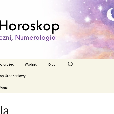
ienny,
Szukaj:
ziorożec
Wodnik
Ryby
op Urodzeniowy
logia
la