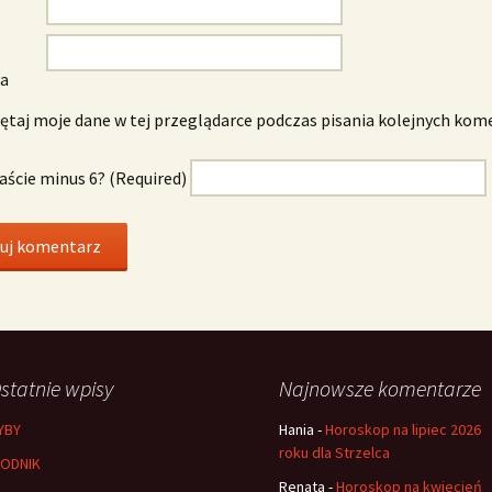
wa
taj moje dane w tej przeglądarce podczas pisania kolejnych kom
naście minus 6? (Required)
statnie wpisy
Najnowsze komentarze
YBY
Hania
-
Horoskop na lipiec 2026
roku dla Strzelca
ODNIK
Renata
-
Horoskop na kwiecień