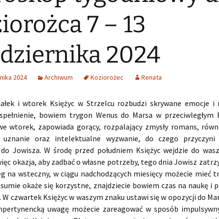
iorożca 7 – 13
dziernika 2024
nika 2024
Archiwum
Koziorożec
Renata
ałek i wtorek Księżyc w Strzelcu rozbudzi skrywane emocje i 
spełnienie, bowiem trygon Wenus do Marsa w przeciwległym 
ę we wtorek, zapowiada gorący, rozpalający zmysły romans, równ
 uznanie oraz intelektualne wyzwanie, do czego przyczyni 
do Jowisza. W środę przed południem Księżyc wejdzie do was
więc okazja, aby zadbać o własne potrzeby, tego dnia Jowisz zatrz
eg na wsteczny, w ciągu nadchodzących miesięcy możecie mieć t
w sumie okaże się korzystne, znajdziecie bowiem czas na naukę i 
i. W czwartek Księżyc w waszym znaku ustawi się w opozycji do Mar
mpertynencką uwagę możecie zareagować w sposób impulsywny