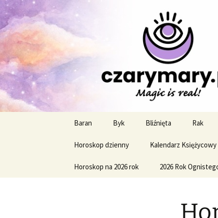
Profesjonalne przepowiednie a
CzaroMaro
miesięczn
Przejdź
Baran
Byk
Bliźnięta
Rak
do
treści
Horoskop dzienny
Kalendarz Księżycowy
Horoskop na 2026 rok
2026 Rok Ognisteg
Hor