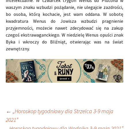
intelektualne. W czwartek trygon Wenus do Plutona w
waszym znaku wzbudzi pożądanie, nie ulegajcie zazdrości,
bo osoba, którą kochacie, jest wam oddana. W sobotę
kwadratura Wenus do Jowisza wzbudzi pragnienie
przyjemności, możecie nawet zdecydować się na zakup
czegoś ekstrawaganckiego. W niedzielę Wenus opuści znak
Byka i wkroczy do Bliźniąt, otwierając was na świat
zewnętrzny.
Nawigacja
←
„Horoskop tygodniowy dla Strzelca 3-9 maja
2021”
„Horoskop tygodniowy dla Wodnika 3-9 maja 2021”