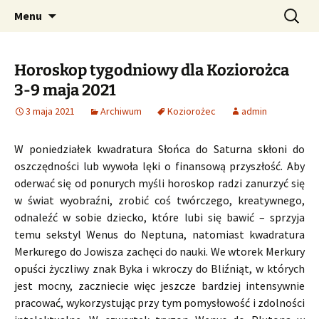
Profesjonalne przepowiednie astrologiczne
Przejdź
Szukaj:
CzaroMarowy horoskop
Menu
do
dzienny, miesięczny i
treści
tygodniowy
Horoskop tygodniowy dla Koziorożca
3-9 maja 2021
3 maja 2021
Archiwum
Koziorożec
admin
W poniedziałek kwadratura Słońca do Saturna skłoni do
oszczędności lub wywoła lęki o finansową przyszłość. Aby
oderwać się od ponurych myśli horoskop radzi zanurzyć się
w świat wyobraźni, zrobić coś twórczego, kreatywnego,
odnaleźć w sobie dziecko, które lubi się bawić – sprzyja
temu sekstyl Wenus do Neptuna, natomiast kwadratura
Merkurego do Jowisza zachęci do nauki. We wtorek Merkury
opuści życzliwy znak Byka i wkroczy do Bliźniąt, w których
jest mocny, zaczniecie więc jeszcze bardziej intensywnie
pracować, wykorzystując przy tym pomysłowość i zdolności