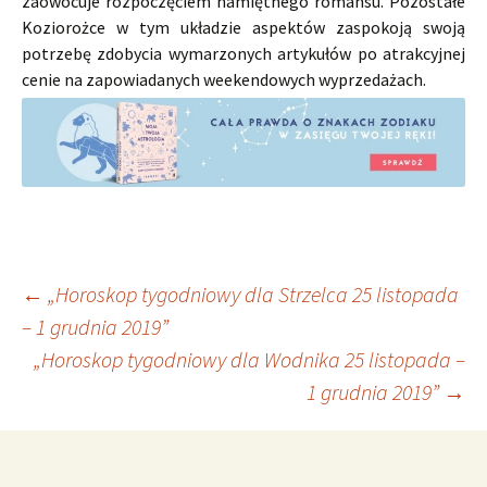
zaowocuje rozpoczęciem namiętnego romansu. Pozostałe
Koziorożce w tym układzie aspektów zaspokoją swoją
potrzebę zdobycia wymarzonych artykułów po atrakcyjnej
cenie na zapowiadanych weekendowych wyprzedażach.
Nawigacja
←
„Horoskop tygodniowy dla Strzelca 25 listopada
– 1 grudnia 2019”
„Horoskop tygodniowy dla Wodnika 25 listopada –
wpisu
1 grudnia 2019”
→