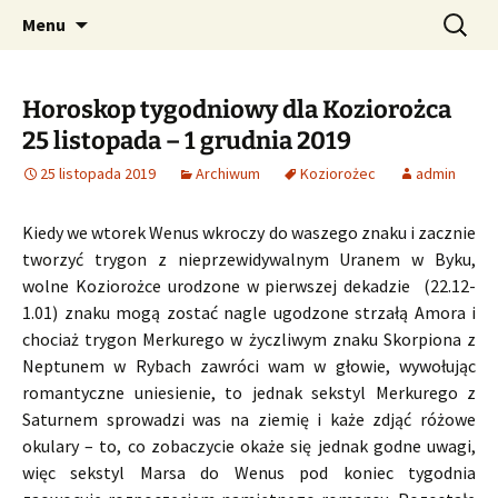
Profesjonalne przepowiednie astrologiczne
Przejdź
Szukaj:
CzaroMarowy horoskop
Menu
do
dzienny, miesięczny i
treści
tygodniowy
Horoskop tygodniowy dla Koziorożca
25 listopada – 1 grudnia 2019
25 listopada 2019
Archiwum
Koziorożec
admin
Kiedy we wtorek Wenus wkroczy do waszego znaku i zacznie
tworzyć trygon z nieprzewidywalnym Uranem w Byku,
wolne Koziorożce urodzone w pierwszej dekadzie (22.12-
1.01) znaku mogą zostać nagle ugodzone strzałą Amora i
chociaż trygon Merkurego w życzliwym znaku Skorpiona z
Neptunem w Rybach zawróci wam w głowie, wywołując
romantyczne uniesienie, to jednak sekstyl Merkurego z
Saturnem sprowadzi was na ziemię i każe zdjąć różowe
okulary – to, co zobaczycie okaże się jednak godne uwagi,
więc sekstyl Marsa do Wenus pod koniec tygodnia