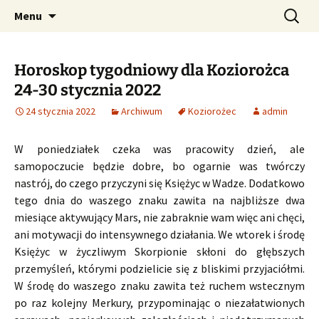
Profesjonalne przepowiednie astrologiczne
Przejdź
Szukaj:
CzaroMarowy horoskop
Menu
do
dzienny, miesięczny i
treści
tygodniowy
Horoskop tygodniowy dla Koziorożca
24-30 stycznia 2022
24 stycznia 2022
Archiwum
Koziorożec
admin
W poniedziałek czeka was pracowity dzień, ale
samopoczucie będzie dobre, bo ogarnie was twórczy
nastrój, do czego przyczyni się Księżyc w Wadze. Dodatkowo
tego dnia do waszego znaku zawita na najbliższe dwa
miesiące aktywujący Mars, nie zabraknie wam więc ani chęci,
ani motywacji do intensywnego działania. We wtorek i środę
Księżyc w życzliwym Skorpionie skłoni do głębszych
przemyśleń, którymi podzielicie się z bliskimi przyjaciółmi.
W środę do waszego znaku zawita też ruchem wstecznym
po raz kolejny Merkury, przypominając o niezałatwionych