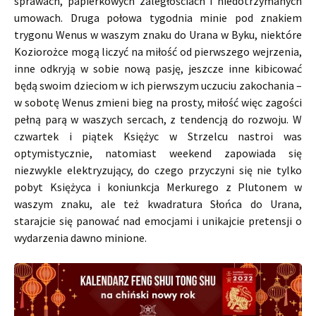
sprawach, papierkowych zaległościach i niedotrzymanych
umowach. Druga połowa tygodnia minie pod znakiem
trygonu Wenus w waszym znaku do Urana w Byku, niektóre
Koziorożce mogą liczyć na miłość od pierwszego wejrzenia,
inne odkryją w sobie nową pasję, jeszcze inne kibicować
będą swoim dzieciom w ich pierwszym uczuciu zakochania –
w sobotę Wenus zmieni bieg na prosty, miłość więc zagości
pełną parą w waszych sercach, z tendencją do rozwoju. W
czwartek i piątek Księżyc w Strzelcu nastroi was
optymistycznie, natomiast weekend zapowiada się
niezwykle elektryzujący, do czego przyczyni się nie tylko
pobyt Księżyca i koniunkcja Merkurego z Plutonem w
waszym znaku, ale też kwadratura Słońca do Urana,
starajcie się panować nad emocjami i unikajcie pretensji o
wydarzenia dawno minione.