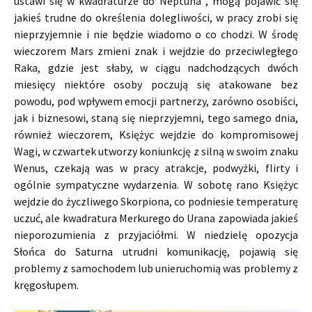
ustawi się w kwadraturze do Neptuna , mogą pojawić się
jakieś trudne do określenia dolegliwości, w pracy zrobi się
nieprzyjemnie i nie będzie wiadomo o co chodzi. W środę
wieczorem Mars zmieni znak i wejdzie do przeciwległego
Raka, gdzie jest słaby, w ciągu nadchodzących dwóch
miesięcy niektóre osoby poczują się atakowane bez
powodu, pod wpływem emocji partnerzy, zarówno osobiści,
jak i biznesowi, staną się nieprzyjemni, tego samego dnia,
również wieczorem, Księżyc wejdzie do kompromisowej
Wagi, w czwartek utworzy koniunkcję z silną w swoim znaku
Wenus, czekają was w pracy atrakcje, podwyżki, flirty i
ogólnie sympatyczne wydarzenia. W sobotę rano Księżyc
wejdzie do życzliwego Skorpiona, co podniesie temperaturę
uczuć, ale kwadratura Merkurego do Urana zapowiada jakieś
nieporozumienia z przyjaciółmi. W niedzielę opozycja
Słońca do Saturna utrudni komunikację, pojawią się
problemy z samochodem lub unieruchomią was problemy z
kręgosłupem.