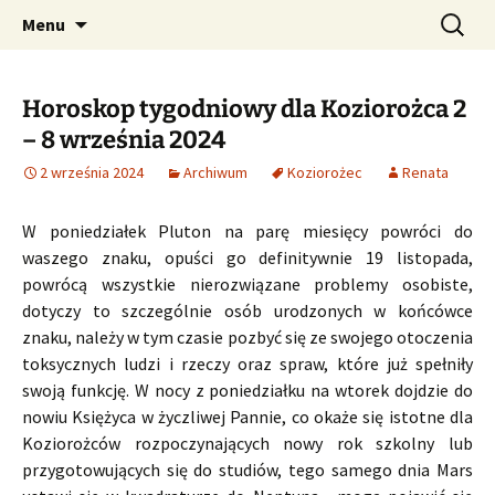
Profesjonalne przepowiednie astrologiczne
Przejdź
Szukaj:
CzaroMarowy horoskop
Menu
do
dzienny, miesięczny i
treści
tygodniowy
Horoskop tygodniowy dla Koziorożca 2
– 8 września 2024
2 września 2024
Archiwum
Koziorożec
Renata
W poniedziałek Pluton na parę miesięcy powróci do
waszego znaku, opuści go definitywnie 19 listopada,
powrócą wszystkie nierozwiązane problemy osobiste,
dotyczy to szczególnie osób urodzonych w końcówce
znaku, należy w tym czasie pozbyć się ze swojego otoczenia
toksycznych ludzi i rzeczy oraz spraw, które już spełniły
swoją funkcję. W nocy z poniedziałku na wtorek dojdzie do
nowiu Księżyca w życzliwej Pannie, co okaże się istotne dla
Koziorożców rozpoczynających nowy rok szkolny lub
przygotowujących się do studiów, tego samego dnia Mars