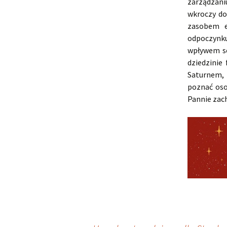
zarządzan
wkroczy do
zasobem e
odpoczynku
wpływem se
dziedzinie
Saturnem, 
poznać osob
Pannie zac