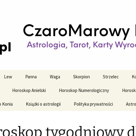
strologiczne
wy horoskop dz
y i tygodniowy
Lew
Panna
Waga
Skorpion
Strzelec
Ko
Horoskop Anielski
Horoskop Numerologiczny
Horosk
o Konia
Książki o astrologii
Polityka prywatności
Astro
oskop tygodniowy d