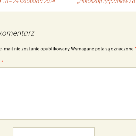
 18 – 24 listopada 2024”
„Horoskop tygodniowy dl
komentarz
e-mail nie zostanie opublikowany.
Wymagane pola są oznaczone
z
*