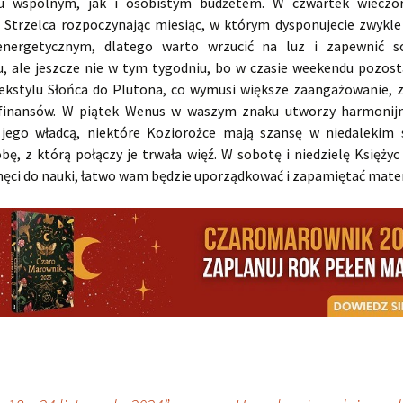
iu wspólnym, jak i osobistym budżetem. W czwartek wieczo
 Strzelca rozpoczynając miesiąc, w którym dysponujecie zwykl
nergetycznym, dlatego warto wrzucić na luz i zapewnić so
, ale jeszcze nie w tym tygodniu, bo w czasie weekendu pozost
kstylu Słońca do Plutona, co wymusi większe zaangażowanie, 
 finansów. W piątek Wenus w waszym znaku utworzy harmonij
jego władcą, niektóre Koziorożce mają szansę w niedalekim 
ę, z którą połączy je trwała więź. W sobotę i niedzielę Księżyc
hęci do nauki, łatwo wam będzie uporządkować i zapamiętać mater