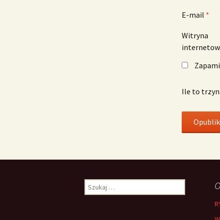
E-mail
*
Witryna
interneto
Zapamię
Ile to trzy
Szukaj:
O
R
W