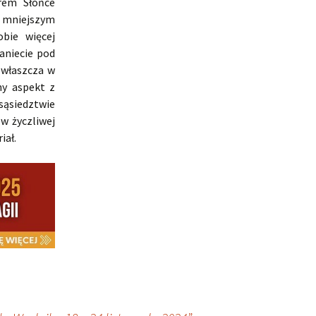
rem Słońce
e mniejszym
bie więcej
aniecie pod
zwłaszcza w
ny aspekt z
sąsiedztwie
 w życzliwej
iał.