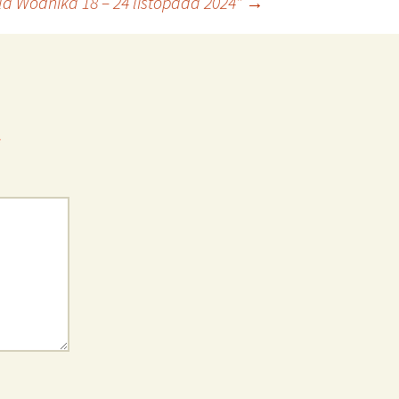
a Wodnika 18 – 24 listopada 2024”
→
*