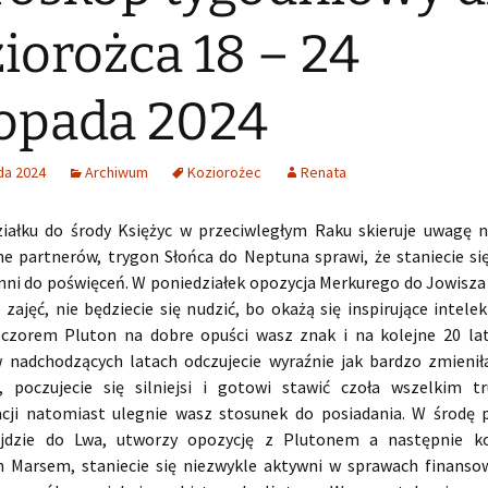
iorożca 18 – 24
topada 2024
da 2024
Archiwum
Koziorożec
Renata
iałku do środy Księżyc w przeciwległym Raku skieruje uwagę 
e partnerów, trygon Słońca do Neptuna sprawi, że staniecie się 
nni do poświęceń. W poniedziałek opozycja Merkurego do Jowisza
ajęć, nie będziecie się nudzić, bo okażą się inspirujące intele
czorem Pluton na dobre opuści wasz znak i na kolejne 20 la
 nadchodzących latach odczujecie wyraźnie jak bardzo zmienił
 poczujecie się silniejsi i gotowi stawić czoła wszelkim t
cji natomiast ulegnie wasz stosunek do posiadania. W środę 
ejdzie do Lwa, utworzy opozycję z Plutonem a następnie ko
 Marsem, staniecie się niezwykle aktywni w sprawach finanso