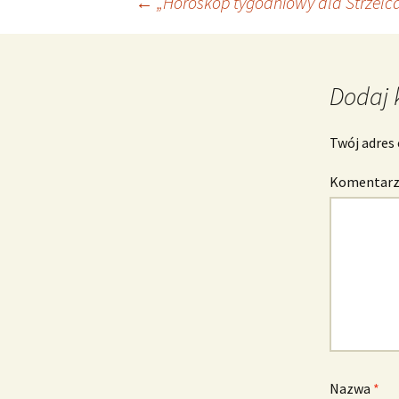
Nawigacja
←
„Horoskop tygodniowy dla Strzelca
wpisu
Dodaj 
Twój adres 
Komentar
Nazwa
*