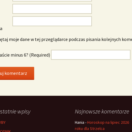
wa
taj moje dane w tej przeglądarce podczas pisania kolejnych kom
naście minus 6? (Required)
statnie wpisy
Najnowsze komentarze
YBY
Hania
-
Horoskop na lipiec 2026
roku dla Strzelca
ODNIK