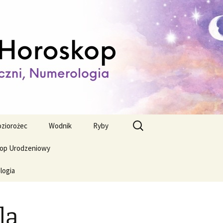
ienny,
Szukaj:
ziorożec
Wodnik
Ryby
op Urodzeniowy
logia
la