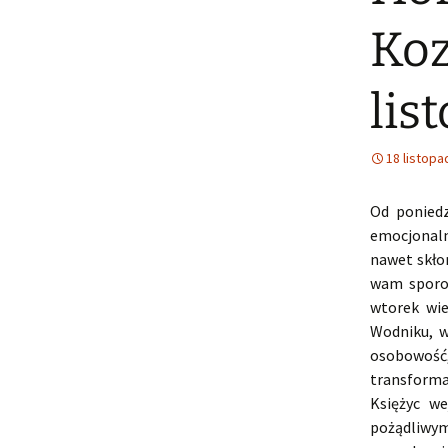
Koz
lis
18 listopa
Od poniedz
emocjonaln
nawet skło
wam sporo z
wtorek wie
Wodniku, w
osobowość,
transforma
Księżyc w
pożądliwym