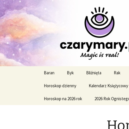
Profesjonalne przepowiednie a
CzaroMaro
miesięczn
Przejdź
Baran
Byk
Bliźnięta
Rak
do
treści
Horoskop dzienny
Kalendarz Księżycowy
Horoskop na 2026 rok
2026 Rok Ognisteg
Hor