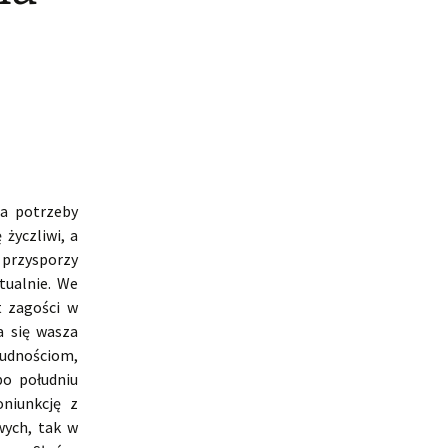
na potrzeby
życzliwi, a
 przysporzy
ktualnie. We
t zagości w
a się wasza
rudnościom,
po południu
niunkcję z
wych, tak w