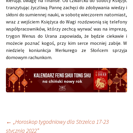
kierując uwagę na finanse. Od czwartku do soboty Księżyc
tranzytując życzliwą Pannę zachęci do zdobywania wiedzy i
skłoni do sumiennej nauki, w sobotę wieczorem natomiast,
wraz z wejściem Księżyca do Wagi rozdzwonią się telefony
współpracowników, którzy zechcą wyrwać was na imprezę,
trygon Wenus do Urana zapowiada, że będzie ciekawie i
możecie poznać kogoś, przy kim serce mocniej zabije. W
niedzielę koniunkcja Merkurego ze Słońcem sprzyja
domowym rachunkom.
Nawigacja
←
„Horoskop tygodniowy dla Strzelca 17-23
stycznia 2022”