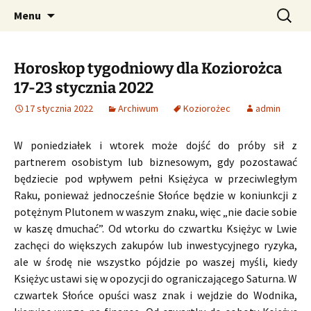
Profesjonalne przepowiednie astrologiczne
Przejdź
Szukaj:
CzaroMarowy horoskop
Menu
do
dzienny, miesięczny i
treści
tygodniowy
Horoskop tygodniowy dla Koziorożca
17-23 stycznia 2022
17 stycznia 2022
Archiwum
Koziorożec
admin
W poniedziałek i wtorek może dojść do próby sił z
partnerem osobistym lub biznesowym, gdy pozostawać
będziecie pod wpływem pełni Księżyca w przeciwległym
Raku, ponieważ jednocześnie Słońce będzie w koniunkcji z
potężnym Plutonem w waszym znaku, więc „nie dacie sobie
w kaszę dmuchać”. Od wtorku do czwartku Księżyc w Lwie
zachęci do większych zakupów lub inwestycyjnego ryzyka,
ale w środę nie wszystko pójdzie po waszej myśli, kiedy
Księżyc ustawi się w opozycji do ograniczającego Saturna. W
czwartek Słońce opuści wasz znak i wejdzie do Wodnika,