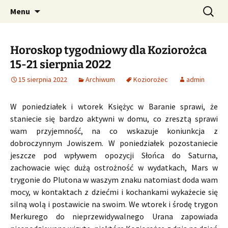
Profesjonalne przepowiednie astrologiczne
Przejdź
Szukaj:
CzaroMarowy horoskop
Menu
do
dzienny, miesięczny i
treści
tygodniowy
Horoskop tygodniowy dla Koziorożca
15-21 sierpnia 2022
15 sierpnia 2022
Archiwum
Koziorożec
admin
W poniedziałek i wtorek Księżyc w Baranie sprawi, że
staniecie się bardzo aktywni w domu, co zresztą sprawi
wam przyjemność, na co wskazuje koniunkcja z
dobroczynnym Jowiszem. W poniedziałek pozostaniecie
jeszcze pod wpływem opozycji Słońca do Saturna,
zachowacie więc dużą ostrożność w wydatkach, Mars w
trygonie do Plutona w waszym znaku natomiast doda wam
mocy, w kontaktach z dziećmi i kochankami wykażecie się
silną wolą i postawicie na swoim. We wtorek i środę trygon
Merkurego do nieprzewidywalnego Urana zapowiada