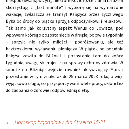
niespodziewaną wizytę, niektóre Koziorożce z dnia na dzień
skorzystają z „last minute” i wybiorą się na wymarzone
wakacje, zwłaszcza że tranzyt Księżyca przez życzliwego
Byka od środy do piątku sprzyja odpoczynkowi i relaksowi.
Tak samo jak korzystny aspekt Wenus do Jowisza, pod
wpływem którego pozostaniecie w drugiej połowie tygodnia
– sprzyja nie tylko miłości i podróżowaniu, ale też
beztroskiemu wydawaniu pieniędzy. W piątek po południu
Księżyc zawita do Bliźniąt i pozostanie tam do końca
tygodnia, uwagę skierujecie na sprawy ochrony zdrowia. W
sobotę do Bliźniąt wejdzie również aktywizujący Mars i
pozostanie w tym znaku aż do 25 marca 2023 roku, a więc
wyjątkowo długo, co przysporzy wam wiele pracy, skłoni też
do zadbania o zdrowie i odpowiednią dietę.
Nawigacja
←
„Horoskop tygodniowy dla Strzelca 15-21