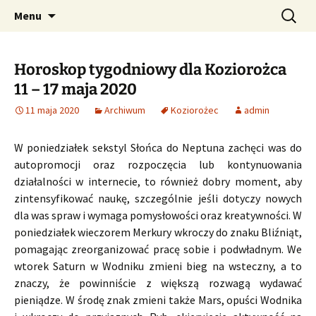
Profesjonalne przepowiednie astrologiczne
Przejdź
Szukaj:
CzaroMarowy horoskop
Menu
do
dzienny, miesięczny i
treści
tygodniowy
Horoskop tygodniowy dla Koziorożca
11 – 17 maja 2020
11 maja 2020
Archiwum
Koziorożec
admin
W poniedziałek sekstyl Słońca do Neptuna zachęci was do
autopromocji oraz rozpoczęcia lub kontynuowania
działalności w internecie, to również dobry moment, aby
zintensyfikować naukę, szczególnie jeśli dotyczy nowych
dla was spraw i wymaga pomysłowości oraz kreatywności. W
poniedziałek wieczorem Merkury wkroczy do znaku Bliźniąt,
pomagając zreorganizować pracę sobie i podwładnym. We
wtorek Saturn w Wodniku zmieni bieg na wsteczny, a to
znaczy, że powinniście z większą rozwagą wydawać
pieniądze. W środę znak zmieni także Mars, opuści Wodnika