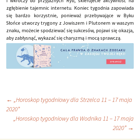
i wkroczy do przyjaznych Ryb, skierujecie aktywność na
zgłębienie tajemnic internetu. Koniec tygodnia zapowiada
się bardzo korzystnie, ponieważ przebywające w Byku
Słońce utworzy trygony z Jowiszem i Plutonem w waszym
znaku, możecie spodziewać się sukcesów, pojawi się okazja,
aby zabłysnąć, wykazać się charyzmą i mocą sprawczą.
Nawigacja
←
„Horoskop tygodniowy dla Strzelca 11 – 17 maja
2020”
„Horoskop tygodniowy dla Wodnika 11 – 17 maja
wpisu
2020”
→