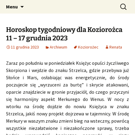
Profesjonalne przepowiednie astrologiczne
Przejdź
Szukaj:
CzaroMarowy horoskop
Menu
do
dzienny, miesięczny i
treści
tygodniowy
Horoskop tygodniowy dla Koziorożca
11 – 17 grudnia 2023
11 grudnia 2023
Archiwum
Koziorożec
Renata
Zaraz po południu w poniedziałek Księżyc opuści życzliwego
Skorpiona i wejdzie do znaku Strzelca, gdzie przebywa już
Słońce i Mars, osłabiając was energetycznie, do środy
poczujecie się „wyrzuceni za burtę” i skrycie atakowani,
oparcie znajdziecie w gronie przyjaciół, do czego przyczyni
się harmonijny aspekt Merkurego do Wenus. W nocy z
wtorku na środę dojdzie do nowiu Księżyca w znaku
Strzelca, jakiś nowy projekt dojrzewa w tajemnicy. W środę
Merkury w waszym znaku zmieni bieg na wsteczny, powrócą
wszystkie niezałatwione i niezakończone sprawy, trzeba