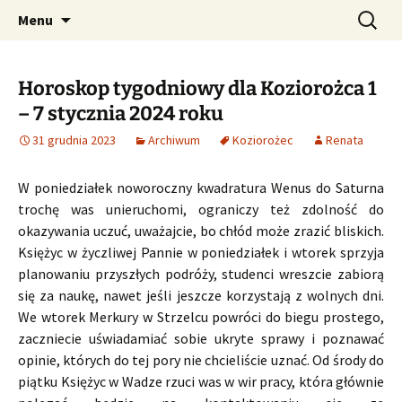
Profesjonalne przepowiednie astrologiczne
Przejdź
Szukaj:
CzaroMarowy horoskop
Menu
do
dzienny, miesięczny i
treści
tygodniowy
Horoskop tygodniowy dla Koziorożca 1
– 7 stycznia 2024 roku
31 grudnia 2023
Archiwum
Koziorożec
Renata
W poniedziałek noworoczny kwadratura Wenus do Saturna
trochę was unieruchomi, ograniczy też zdolność do
okazywania uczuć, uważajcie, bo chłód może zrazić bliskich.
Księżyc w życzliwej Pannie w poniedziałek i wtorek sprzyja
planowaniu przyszłych podróży, studenci wreszcie zabiorą
się za naukę, nawet jeśli jeszcze korzystają z wolnych dni.
We wtorek Merkury w Strzelcu powróci do biegu prostego,
zaczniecie uświadamiać sobie ukryte sprawy i poznawać
opinie, których do tej pory nie chcieliście uznać. Od środy do
piątku Księżyc w Wadze rzuci was w wir pracy, która głównie