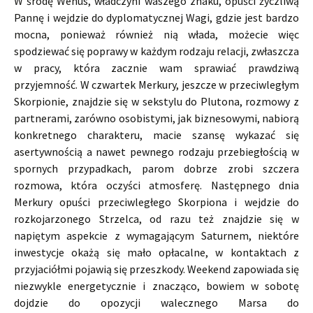
W środę Wenus, władczyni waszego znaku, opuści życzliwą
Pannę i wejdzie do dyplomatycznej Wagi, gdzie jest bardzo
mocna, ponieważ również nią włada, możecie więc
spodziewać się poprawy w każdym rodzaju relacji, zwłaszcza
w pracy, która zacznie wam sprawiać prawdziwą
przyjemność. W czwartek Merkury, jeszcze w przeciwległym
Skorpionie, znajdzie się w sekstylu do Plutona, rozmowy z
partnerami, zarówno osobistymi, jak biznesowymi, nabiorą
konkretnego charakteru, macie szansę wykazać się
asertywnością a nawet pewnego rodzaju przebiegłością w
spornych przypadkach, parom dobrze zrobi szczera
rozmowa, która oczyści atmosferę. Następnego dnia
Merkury opuści przeciwległego Skorpiona i wejdzie do
rozkojarzonego Strzelca, od razu też znajdzie się w
napiętym aspekcie z wymagającym Saturnem, niektóre
inwestycje okażą się mało opłacalne, w kontaktach z
przyjaciółmi pojawią się przeszkody. Weekend zapowiada się
niezwykle energetycznie i znacząco, bowiem w sobotę
dojdzie do opozycji walecznego Marsa do