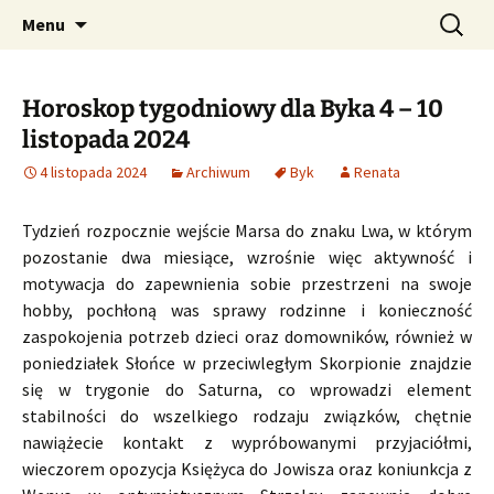
Profesjonalne przepowiednie astrologiczne
Przejdź
Szukaj:
CzaroMarowy horoskop
Menu
do
dzienny, miesięczny i
treści
tygodniowy
Horoskop tygodniowy dla Byka 4 – 10
listopada 2024
4 listopada 2024
Archiwum
Byk
Renata
Tydzień rozpocznie wejście Marsa do znaku Lwa, w którym
pozostanie dwa miesiące, wzrośnie więc aktywność i
motywacja do zapewnienia sobie przestrzeni na swoje
hobby, pochłoną was sprawy rodzinne i konieczność
zaspokojenia potrzeb dzieci oraz domowników, również w
poniedziałek Słońce w przeciwległym Skorpionie znajdzie
się w trygonie do Saturna, co wprowadzi element
stabilności do wszelkiego rodzaju związków, chętnie
nawiążecie kontakt z wypróbowanymi przyjaciółmi,
wieczorem opozycja Księżyca do Jowisza oraz koniunkcja z