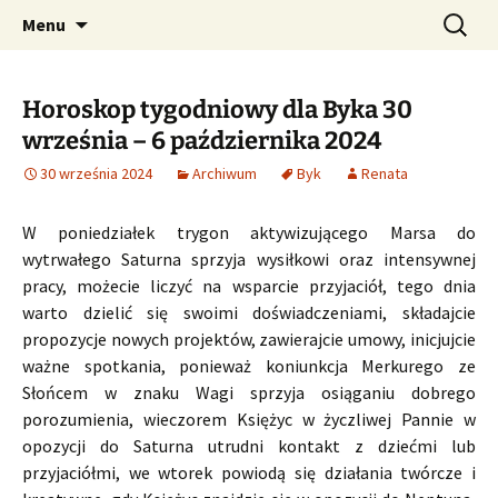
Profesjonalne przepowiednie astrologiczne
Przejdź
Szukaj:
CzaroMarowy horoskop
Menu
do
dzienny, miesięczny i
treści
tygodniowy
Horoskop tygodniowy dla Byka 30
września – 6 października 2024
30 września 2024
Archiwum
Byk
Renata
W poniedziałek trygon aktywizującego Marsa do
wytrwałego Saturna sprzyja wysiłkowi oraz intensywnej
pracy, możecie liczyć na wsparcie przyjaciół, tego dnia
warto dzielić się swoimi doświadczeniami, składajcie
propozycje nowych projektów, zawierajcie umowy, inicjujcie
ważne spotkania, ponieważ koniunkcja Merkurego ze
Słońcem w znaku Wagi sprzyja osiąganiu dobrego
porozumienia, wieczorem Księżyc w życzliwej Pannie w
opozycji do Saturna utrudni kontakt z dziećmi lub
przyjaciółmi, we wtorek powiodą się działania twórcze i