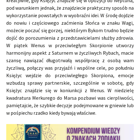
kreatywne, gdy Księżyc znajdzie się w opozycji do Neptuna,
pod warunkiem jednak, że znajdziecie praktyczny sposób na
wykorzystanie powstałych w wyobraźni idei. W środę dojdzie
do nowiu i częściowego zaćmienia Słońca w znaku Wagi,
możecie poczuć się gorzej, niektórym Bykom trudno będzie
dojść do porozumienia z przedstawicielami służby zdrowia.
W piątek Wenus w przeciwległym Skorpionie utworzy
harmonijny aspekt z Saturnem w życzliwych Rybach, macie
szansę nawiązać długotrwałą współpracę z osobą wam
życzliwą, połączy was przyjaźń i wspólne cele, po południu
Księżyc wejdzie do przeciwległego Skorpiona, emocje
wzbudzą sprawy partnerskie, szczególnie w sobotę, gdy
Księżyc znajdzie się w koniunkcji z Wenus. W niedzielę
kwadratura Merkurego do Marsa pozbawi was cierpliwości,
pamiętajcie, że szybkie decyzje podejmowane w gniewie lub
w pośpiechu rzadko kiedy bywają właściwe.