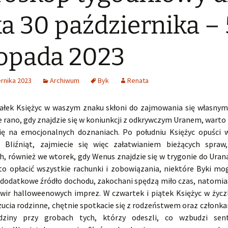
a 30 października – 
topada 2023
rnika 2023
Archiwum
Byk
Renata
ałek Księżyc w waszym znaku skłoni do zajmowania się własny
e rano, gdy znajdzie się w koniunkcji z odkrywczym Uranem, wart
się na emocjonalnych doznaniach. Po południu Księżyc opuści 
 Bliźniąt, zajmiecie się więc załatwianiem bieżących spraw
h, również we wtorek, gdy Wenus znajdzie się w trygonie do Ura
to opłacić wszystkie rachunki i zobowiązania, niektóre Byki mog
 dodatkowe źródło dochodu, zakochani spędzą miło czas, natomia
w wir halloweenowych imprez. W czwartek i piątek Księżyc w życ
ucia rodzinne, chętnie spotkacie się z rodzeństwem oraz członkam
odziny przy grobach tych, którzy odeszli, co wzbudzi sen