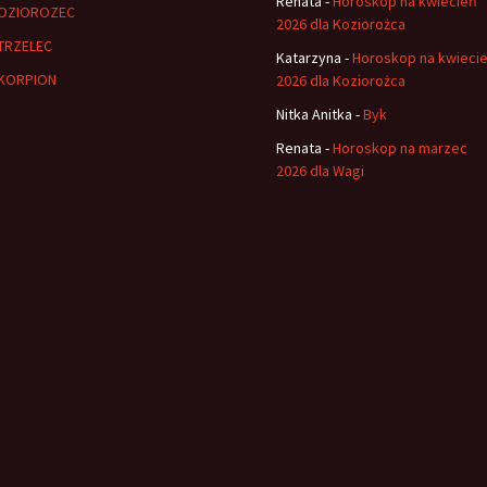
Renata
-
Horoskop na kwiecień
OZIOROZEC
2026 dla Koziorożca
TRZELEC
Katarzyna
-
Horoskop na kwieci
KORPION
2026 dla Koziorożca
Nitka Anitka
-
Byk
Renata
-
Horoskop na marzec
2026 dla Wagi