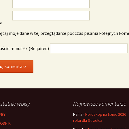
wa
taj moje dane w tej przeglądarce podczas pisania kolejnych kom
naście minus 6? (Required)
statnie wpisy
Najnowsze komentarze
YBY
Hania
-
Horoskop na lipiec 2026
roku dla Strzelca
ODNIK