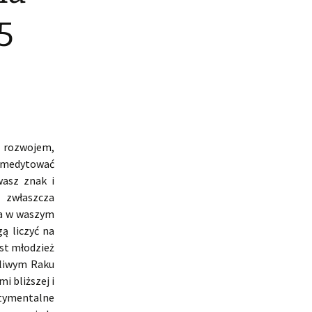
5
m rozwojem,
o medytować
wasz znak i
, zwłaszcza
na w waszym
ą liczyć na
st młodzież
zliwym Raku
i bliższej i
tymentalne