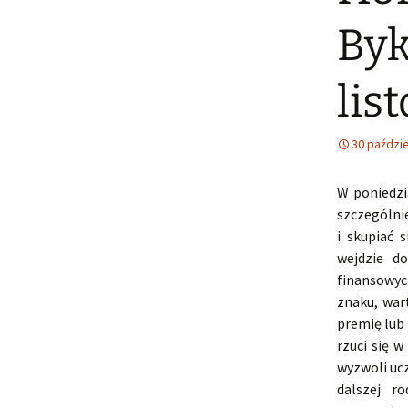
Byk
lis
30 paździe
W poniedzi
szczególni
i skupiać 
wejdzie do
finansowyc
znaku, war
premię lub
rzuci się 
wyzwoli ucz
dalszej r