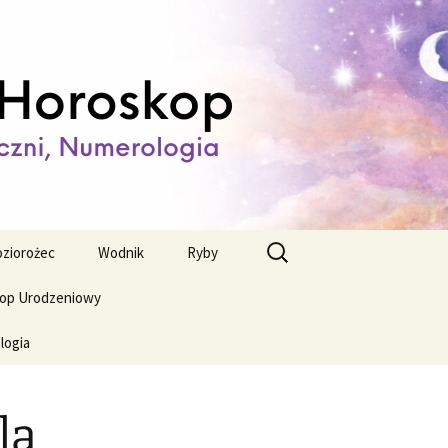
ienny,
Szukaj:
ziorożec
Wodnik
Ryby
op Urodzeniowy
logia
la