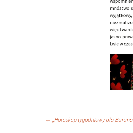
wspomnien
mnóstwo sp
wyjątkowy,
niezrealiz
więc tward
jasno praw
Lwie w czas
Nawigacja
←
„Horoskop tygodniowy dla Barana 3