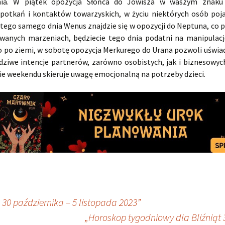
ia. W piątek opozycja Słońca do Jowisza w waszym znaku
otkań i kontaktów towarzyskich, w życiu niektórych osób poja
 tego samego dnia Wenus znajdzie się w opozycji do Neptuna, co 
owanych marzeniach, będziecie tego dnia podatni na manipulację
o po ziemi, w sobotę opozycja Merkurego do Urana pozwoli uświa
dziwe intencje partnerów, zarówno osobistych, jak i biznesowych
ie weekendu skieruje uwagę emocjonalną na potrzeby dzieci.
0 października – 5 listopada 2023”
„Horoskop tygodniowy dla Bliźniąt 