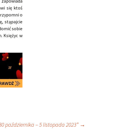
 zapowiada
wi się ktoś
przypomni o
, stąpajcie
domić sobie
. Księżyc w
30 października – 5 listopada 2023”
→