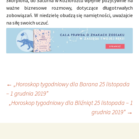
Skorpiona, do Saturna w Koziorożcu wpłynie pozytywnie na
ważne biznesowe rozmowy, dotyczące długotrwałych
zobowiązań. W niedzielę obudzą się namiętności, uważajcie
na siłę swoich uczuć.
Nawigacja
←
„Horoskop tygodniowy dla Barana 25 listopada
– 1 grudnia 2019”
„Horoskop tygodniowy dla Bliźniąt 25 listopada – 1
wpisu
grudnia 2019”
→