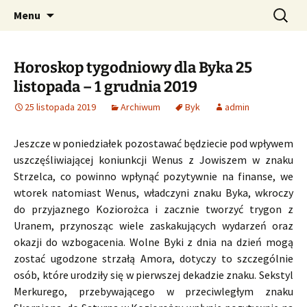
Profesjonalne przepowiednie astrologiczne
Przejdź
Szukaj:
CzaroMarowy horoskop
Menu
do
dzienny, miesięczny i
treści
tygodniowy
Horoskop tygodniowy dla Byka 25
listopada – 1 grudnia 2019
25 listopada 2019
Archiwum
Byk
admin
Jeszcze w poniedziałek pozostawać będziecie pod wpływem
uszczęśliwiającej koniunkcji Wenus z Jowiszem w znaku
Strzelca, co powinno wpłynąć pozytywnie na finanse, we
wtorek natomiast Wenus, władczyni znaku Byka, wkroczy
do przyjaznego Koziorożca i zacznie tworzyć trygon z
Uranem, przynosząc wiele zaskakujących wydarzeń oraz
okazji do wzbogacenia. Wolne Byki z dnia na dzień mogą
zostać ugodzone strzałą Amora, dotyczy to szczególnie
osób, które urodziły się w pierwszej dekadzie znaku. Sekstyl
Merkurego, przebywającego w przeciwległym znaku