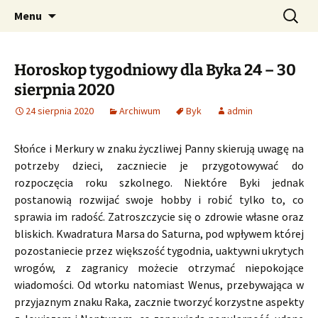
Profesjonalne przepowiednie astrologiczne
Przejdź
Szukaj:
CzaroMarowy horoskop
Menu
do
dzienny, miesięczny i
treści
tygodniowy
Horoskop tygodniowy dla Byka 24 – 30
sierpnia 2020
24 sierpnia 2020
Archiwum
Byk
admin
Słońce i Merkury w znaku życzliwej Panny skierują uwagę na
potrzeby dzieci, zaczniecie je przygotowywać do
rozpoczęcia roku szkolnego. Niektóre Byki jednak
postanowią rozwijać swoje hobby i robić tylko to, co
sprawia im radość. Zatroszczycie się o zdrowie własne oraz
bliskich. Kwadratura Marsa do Saturna, pod wpływem której
pozostaniecie przez większość tygodnia, uaktywni ukrytych
wrogów, z zagranicy możecie otrzymać niepokojące
wiadomości. Od wtorku natomiast Wenus, przebywająca w
przyjaznym znaku Raka, zacznie tworzyć korzystne aspekty