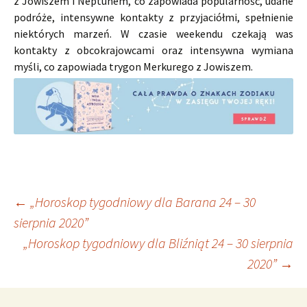
z Jowiszem i Neptunem, co zapowiada popularność, udane
podróże, intensywne kontakty z przyjaciółmi, spełnienie
niektórych marzeń. W czasie weekendu czekają was
kontakty z obcokrajowcami oraz intensywna wymiana
myśli, co zapowiada trygon Merkurego z Jowiszem.
Nawigacja
←
„Horoskop tygodniowy dla Barana 24 – 30
sierpnia 2020”
„Horoskop tygodniowy dla Bliźniąt 24 – 30 sierpnia
wpisu
2020”
→