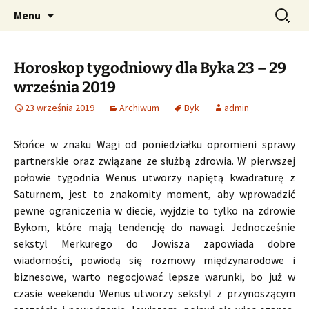
Profesjonalne przepowiednie astrologiczne
Przejdź
Szukaj:
CzaroMarowy horoskop
Menu
do
dzienny, miesięczny i
treści
tygodniowy
Horoskop tygodniowy dla Byka 23 – 29
września 2019
23 września 2019
Archiwum
Byk
admin
Słońce w znaku Wagi od poniedziałku opromieni sprawy
partnerskie oraz związane ze służbą zdrowia. W pierwszej
połowie tygodnia Wenus utworzy napiętą kwadraturę z
Saturnem, jest to znakomity moment, aby wprowadzić
pewne ograniczenia w diecie, wyjdzie to tylko na zdrowie
Bykom, które mają tendencję do nawagi. Jednocześnie
sekstyl Merkurego do Jowisza zapowiada dobre
wiadomości, powiodą się rozmowy międzynarodowe i
biznesowe, warto negocjować lepsze warunki, bo już w
czasie weekendu Wenus utworzy sekstyl z przynoszącym