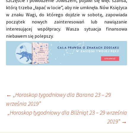
szczęście i powodzenie Jowiszem, pojawi się więc szansa,
którą trzeba „łapać w locie”, aby nie umknęła. Nów Księżyca
w znaku Wagi, do którego dojdzie w sobotę, zapowiada
początek nowych zainteresowań lub nawiązanie
interesującej współpracy. Wasza sytuacja finansowa
niebawem się polepszy.
Nawigacja
←
„Horoskop tygodniowy dla Barana 23 – 29
września 2019”
„Horoskop tygodniowy dla Bliźniąt 23 – 29 września
wpisu
2019”
→