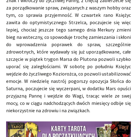
znak i wkroczy do życzliwej Panny, z chęcią zabierzecie się
za porządkowanie spraw, związanych z waszym hobby oraz
tym, co sprawia przyjemność. W czwartek rano Księżyc
zawita do optymistycznego Strzelca, poczujecie się więc
lepiej, chociaż jeszcze tego samego dnia Merkury zmieni
bieg na wsteczny, co spowoduje trochę zamieszania i skłoni
do wprowadzenia poprawek do spraw, szczególnie
zdrowotnych, które wydawały się już uporządkowane, całe
szczęcie w piątek trygon Marsa do Plutona pozwoli szybko
uporać się zaległościami. W sobotę po południu Księżyc
wejdzie do życzliwego Koziorożca, co pozwoli ustabilizować
emocje. W niedzielę nastrój pogorszy opozycja Słońca do
Saturna, poczujecie się wyczerpani, w dodatku Mars opuści
przyjazną Pannę i wejdzie do Wagi, tracąc wiele ze swej
mocy, co w ciągu nadchodzących dwóch miesięcy odbije się
niekorzystnie na zdrowiu i na związkach.