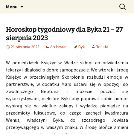
Profesjonalne przepowiednie astrologiczne
Przejdź
Szukaj:
CzaroMarowy horoskop
Menu
do
dzienny, miesięczny i
treści
tygodniowy
Horoskop tygodniowy dla Byka 21 – 27
sierpnia 2023
21 sierpnia 2023
Archiwum
Byk
Renata
W poniedziałek Księżyc w Wadze skłoni do odwiedzenia
lekarzy i dbałości o dobre samopoczucie. We wtorek i środę
Księżyc w przeciwległym Skorpionie rozbudzi emocje w
partnerstwie, w dodatku Mars ustawi się w opozycji do
zwodniczego Neptuna i możecie poczuć się
wykorzystywani, niektóre Byki aby poprawić sobie humor
wybiorą się na wielkie zakupy i wydadzą pieniądze na
przedmioty luksusowe, do czego zachęci kwadratura
Wenus, władczyni Byka, do szczodrego Jowisza
przebywającego w waszym znaku. W środę Słońce zmieni