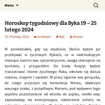
Profesjonalne przepowiednie astrologiczne
Przejdź
Szukaj:
CzaroMarowy horoskop
Menu
do
dzienny, miesięczny i
treści
tygodniowy
Horoskop tygodniowy dla Byka 19 – 25
lutego 2024
19 lutego 2024
Archiwum
Byk
Renata
W poniedziałek, gdy się obudzicie, Słońce będzie już
przebywać w życzliwych Rybach, co w nadchodzącym
miesiącu nastroi was optymistycznie, uwagę skierujecie na
kontakty z przyjaciółmi. Do środy Księżyc będzie
tranzytować równie życzliwego Raka, odezwie się dalsza
rodzina, znajomi i sąsiedzi. W pracy ogarnie was gorączka,
do czego przyczyni się koniunkcja Wenus, władczyni
waszego znaku, z pożądliwym Marsem, pod wpływem tego
aspektu pozostaniecie od wtorku do piątku, randki więc
zapowiadają się emocjonująco, nabierzecie ochoty na