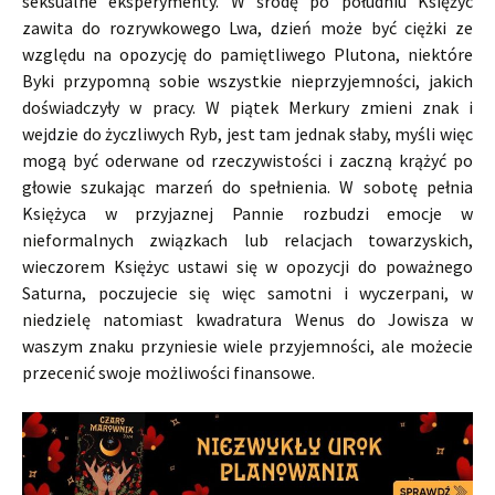
seksualne eksperymenty. W środę po południu Księżyc
zawita do rozrywkowego Lwa, dzień może być ciężki ze
względu na opozycję do pamiętliwego Plutona, niektóre
Byki przypomną sobie wszystkie nieprzyjemności, jakich
doświadczyły w pracy. W piątek Merkury zmieni znak i
wejdzie do życzliwych Ryb, jest tam jednak słaby, myśli więc
mogą być oderwane od rzeczywistości i zaczną krążyć po
głowie szukając marzeń do spełnienia. W sobotę pełnia
Księżyca w przyjaznej Pannie rozbudzi emocje w
nieformalnych związkach lub relacjach towarzyskich,
wieczorem Księżyc ustawi się w opozycji do poważnego
Saturna, poczujecie się więc samotni i wyczerpani, w
niedzielę natomiast kwadratura Wenus do Jowisza w
waszym znaku przyniesie wiele przyjemności, ale możecie
przecenić swoje możliwości finansowe.