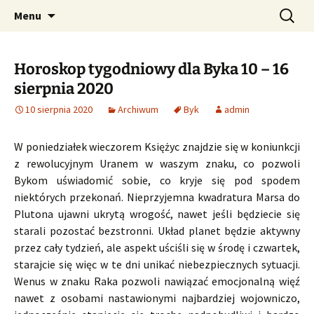
Profesjonalne przepowiednie astrologiczne
Przejdź
Szukaj:
CzaroMarowy horoskop
Menu
do
dzienny, miesięczny i
treści
tygodniowy
Horoskop tygodniowy dla Byka 10 – 16
sierpnia 2020
10 sierpnia 2020
Archiwum
Byk
admin
W poniedziałek wieczorem Księżyc znajdzie się w koniunkcji
z rewolucyjnym Uranem w waszym znaku, co pozwoli
Bykom uświadomić sobie, co kryje się pod spodem
niektórych przekonań. Nieprzyjemna kwadratura Marsa do
Plutona ujawni ukrytą wrogość, nawet jeśli będziecie się
starali pozostać bezstronni. Układ planet będzie aktywny
przez cały tydzień, ale aspekt uściśli się w środę i czwartek,
starajcie się więc w te dni unikać niebezpiecznych sytuacji.
Wenus w znaku Raka pozwoli nawiązać emocjonalną więź
nawet z osobami nastawionymi najbardziej wojowniczo,