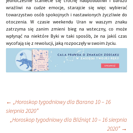
jednocześnie staniecie się trochę nadpobudliwi i bardzo
wrażliwi na cudze emocje, starajcie się więc wybierać
towarzystwo osób spokojnych i nastawionych życzliwie do
otoczenia. W czasie weekendu Uran w waszym znaku
zatrzyma się zanim zmieni bieg na wsteczny, co może
wpłynąć na niektóre Byki w taki sposób, że na jakiś czas
wycofają się z rewolucji, jaką rozpoczęły w swoim życiu.
Nawigacja
←
„Horoskop tygodniowy dla Barana 10 – 16
sierpnia 2020”
„Horoskop tygodniowy dla Bliźniąt 10 – 16 sierpnia
wpisu
2020”
→