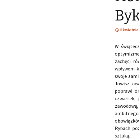
Byk
6 kwietnia
W świątecz
optymizmem
zachęci r
wpływem kt
swoje zamia
Jowisz zaw
poprawi o
czwartek, 
zawodową,
ambitnego 
obowiązków
Rybach poz
sztuką.