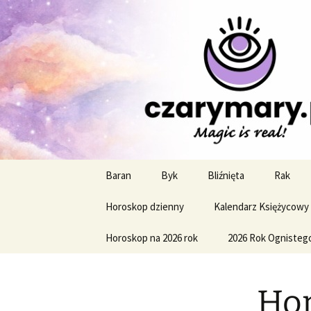
Profesjonalne przepowiednie a
CzaroMaro
miesięczn
Przejdź
Baran
Byk
Bliźnięta
Rak
do
treści
Horoskop dzienny
Kalendarz Księżycowy
Horoskop na 2026 rok
2026 Rok Ognisteg
Hor