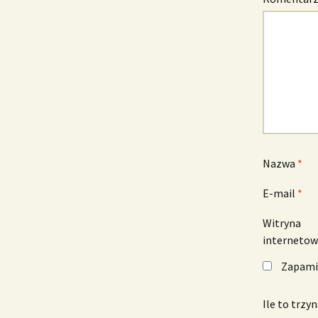
Nazwa
*
E-mail
*
Witryna
interneto
Zapamię
Ile to trzy