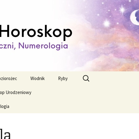
ienny,
Szukaj:
ziorożec
Wodnik
Ryby
op Urodzeniowy
logia
la