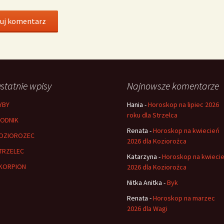
statnie wpisy
Najnowsze komentarze
YBY
Hania
-
Horoskop na lipiec 2026
roku dla Strzelca
ODNIK
Renata
-
Horoskop na kwiecień
OZIOROZEC
2026 dla Koziorożca
TRZELEC
Katarzyna
-
Horoskop na kwieci
KORPION
2026 dla Koziorożca
Nitka Anitka
-
Byk
Renata
-
Horoskop na marzec
2026 dla Wagi