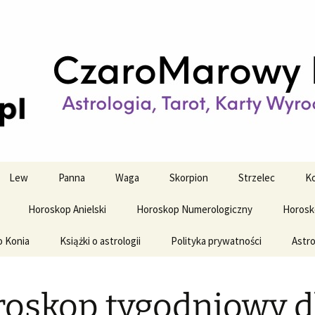
strologiczne
wy horoskop dz
y i tygodniowy
Lew
Panna
Waga
Skorpion
Strzelec
Ko
Horoskop Anielski
Horoskop Numerologiczny
Horosk
o Konia
Książki o astrologii
Polityka prywatności
Astro
oskop tygodniowy d