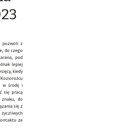
023
u pozwoli z
e, do czego
arana, pod
dnak lepiej
sięcy, kiedy
 Koziorożcu
 w środę i
ć się pracą
 znaku, do
zania się z
 życzliwych
kontaktu ze