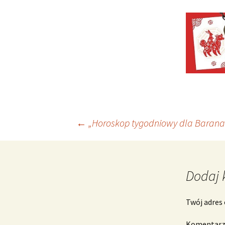
Nawigacja
←
„Horoskop tygodniowy dla Barana 1
wpisu
Dodaj 
Twój adres 
Komentar