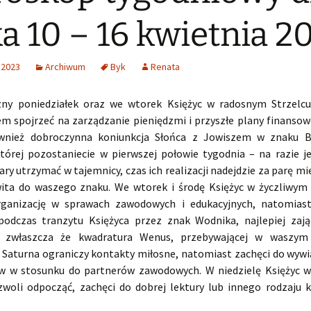
a 10 – 16 kwietnia 2
 2023
Archiwum
Byk
Renata
ny poniedziałek oraz we wtorek Księżyc w radosnym Strzelc
 spojrzeć na zarządzanie pieniędzmi i przyszłe plany finansow
ównież dobroczynna koniunkcja Słońca z Jowiszem w znaku B
órej pozostaniecie w pierwszej połowie tygodnia – na razie je
ry utrzymać w tajemnicy, czas ich realizacji nadejdzie za parę mie
ita do waszego znaku. We wtorek i środę Księżyc w życzliwym
rganizację w sprawach zawodowych i edukacyjnych, natomiast
podczas tranzytu Księżyca przez znak Wodnika, najlepiej zają
 zwłaszcza że kwadratura Wenus, przebywającej w waszym
Saturna ograniczy kontakty miłosne, natomiast zachęci do wywią
 w stosunku do partnerów zawodowych. W niedzielę Księżyc w
woli odpocząć, zachęci do dobrej lektury lub innego rodzaju 