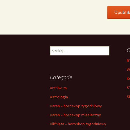
Szukaj:
O
R
W
Kategorie
K
S
Archiwum
S
Astrologia
Baran – horoskop tygodniowy
Baran – horoskop miesieczny
Bliźnięta – horoskop tygodniowy