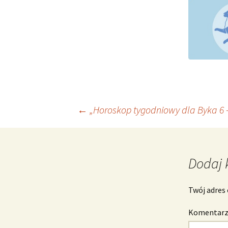
Nawigacja
←
„Horoskop tygodniowy dla Byka 6 –
wpisu
Dodaj 
Twój adres 
Komentar