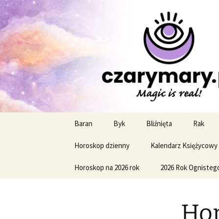
Profesjonalne przepowiednie a
CzaroMaro
miesięczn
Przejdź
Baran
Byk
Bliźnięta
Rak
do
treści
Horoskop dzienny
Kalendarz Księżycowy
Horoskop na 2026 rok
2026 Rok Ognisteg
Hor