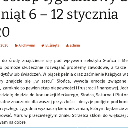
źniąt 6 – 12 stycznia
20
 2020
Archiwum
Bliźnięta
admin
 do środy znajdziecie się pod wpływem sekstylu Słońca i Me
co pomoże skutecznie rozwiązać problemy zawodowe, a także 
edytów lub świadczeń. W piątek pełnia oraz zaćmienie Księżyca w 
ry znajdzie się „w sercu” Słońca, wywoła emocje związane 
 zamknie to pewien etap niepewności i frustracji finansowej. Je
edzielę dojdzie do koniunkcji Merkurego, Słońca, Saturna i Plut
alne znaczenie dla waszej przyszłości – decyzje podjęte pod koni
rzyszłego tygodnia wyznaczą kierunek zmian, którym będziecie z
ować. Mars w przeciwległym znaku Strzelca skłoni do większej 
 wam na dobre.