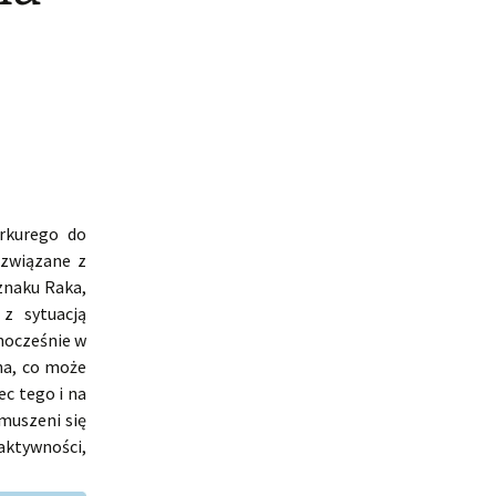
rkurego do
związane z
znaku Raka,
z sytuacją
dnocześnie w
ona, co może
ec tego i na
muszeni się
aktywności,