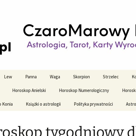
strologiczne
wy horoskop dz
y i tygodniowy
Lew
Panna
Waga
Skorpion
Strzelec
Ko
Horoskop Anielski
Horoskop Numerologiczny
Horosk
o Konia
Książki o astrologii
Polityka prywatności
Astro
oskop tygodniowy d