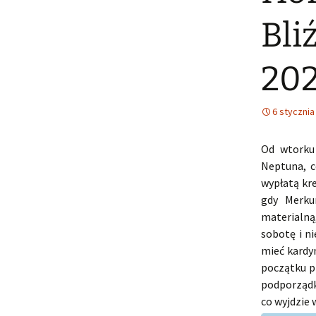
Bli
20
6 stycznia
Od wtorku
Neptuna, 
wypłatą kr
gdy Merku
materialną,
sobotę i ni
mieć kardyn
początku p
podporządk
co wyjdzie