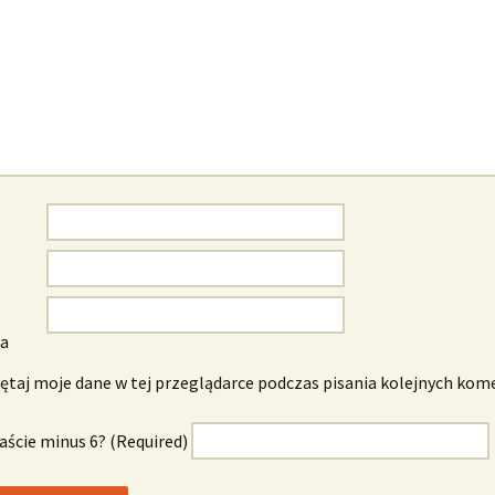
wa
taj moje dane w tej przeglądarce podczas pisania kolejnych kom
naście minus 6? (Required)