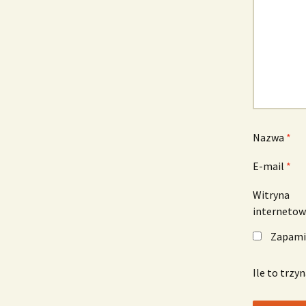
Nazwa
*
E-mail
*
Witryna
interneto
Zapamię
Ile to trzy