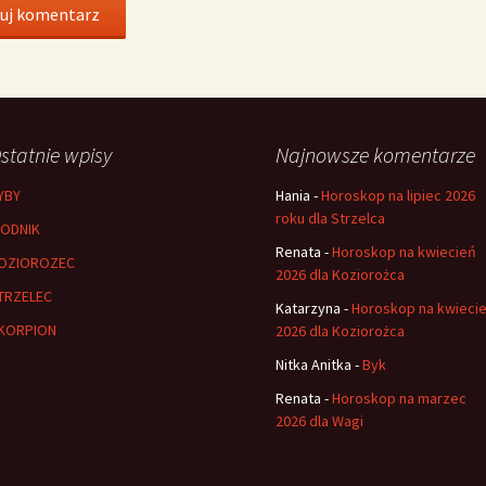
statnie wpisy
Najnowsze komentarze
YBY
Hania
-
Horoskop na lipiec 2026
roku dla Strzelca
ODNIK
Renata
-
Horoskop na kwiecień
OZIOROZEC
2026 dla Koziorożca
TRZELEC
Katarzyna
-
Horoskop na kwieci
KORPION
2026 dla Koziorożca
Nitka Anitka
-
Byk
Renata
-
Horoskop na marzec
2026 dla Wagi