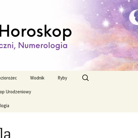
ienny,
Szukaj:
ziorożec
Wodnik
Ryby
op Urodzeniowy
logia
la