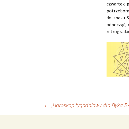
czwartek p
potrzebom 
do znaku S
odpocząć, 
retrograda
Nawigacja
←
„Horoskop tygodniowy dla Byka 5 –
wpisu