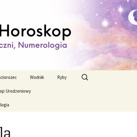
ienny,
Szukaj:
ziorożec
Wodnik
Ryby
op Urodzeniowy
logia
la