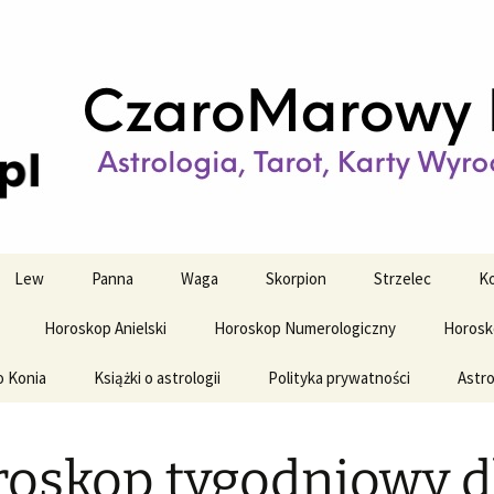
strologiczne
wy horoskop dz
y i tygodniowy
Lew
Panna
Waga
Skorpion
Strzelec
Ko
Horoskop Anielski
Horoskop Numerologiczny
Horosk
o Konia
Książki o astrologii
Polityka prywatności
Astro
oskop tygodniowy d