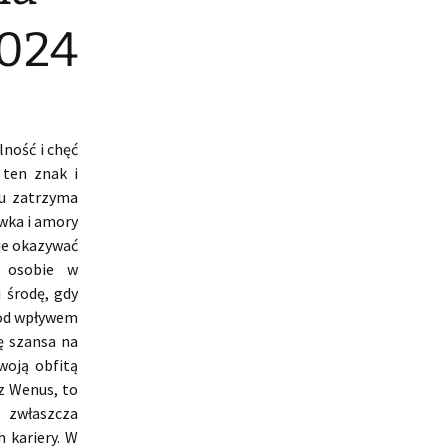
2024
lność i chęć
ten znak i
ku zatrzyma
ywka i amory
ie okazywać
j osobie w
 środę, gdy
pod wpływem
ę szansa na
swoją obfitą
z Wenus, to
, zwłaszcza
 kariery. W