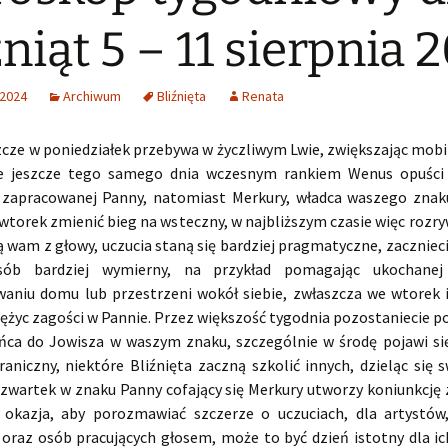
źniąt 5 – 11 sierpnia 
 2024
Archiwum
Bliźnięta
Renata
zcze w poniedziałek przebywa w życzliwym Lwie, zwiększając mobi
le jeszcze tego samego dnia wczesnym rankiem Wenus opuści 
 zapracowanej Panny, natomiast Merkury, władca waszego zna
 wtorek zmienić bieg na wsteczny, w najbliższym czasie więc rozr
ą wam z głowy, uczucia staną się bardziej pragmatyczne, zaczniec
ób bardziej wymierny, na przykład pomagając ukochane
aniu domu lub przestrzeni wokół siebie, zwłaszcza we wtorek i
iężyc zagości w Pannie. Przez większość tygodnia pozostaniecie 
ońca do Jowisza w waszym znaku, szczególnie w środę pojawi si
aniczny, niektóre Bliźnięta zaczną szkolić innych, dzieląc się 
czwartek w znaku Panny cofający się Merkury utworzy koniunkcję 
okazja, aby porozmawiać szczerze o uczuciach, dla artystów
oraz osób pracujących głosem, może to być dzień istotny dla ich