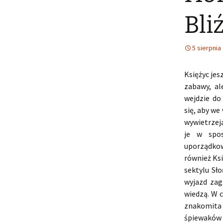
Bli
5 sierpnia
Księżyc jes
zabawy, a
wejdzie do
się, aby we
wywietrzej
je w spos
uporządkow
również Ks
sektylu Sł
wyjazd zagr
wiedzą. W 
znakomita 
śpiewaków 