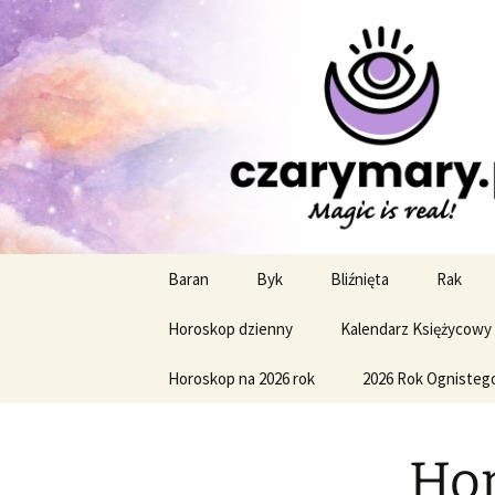
Profesjonalne przepowiednie a
CzaroMaro
miesięczn
Przejdź
Baran
Byk
Bliźnięta
Rak
do
treści
Horoskop dzienny
Kalendarz Księżycowy
Horoskop na 2026 rok
2026 Rok Ognisteg
Hor