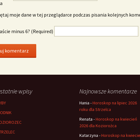
wa
taj moje dane w tej przeglądarce podczas pisania kolejnych kom
naście minus 6? (Required)
statnie wpisy
Najnowsze komentarze
YBY
Hania
-
Horoskop na lipiec 2026
roku dla Strzelca
ODNIK
Renata
-
Horoskop na kwiecień
OZIOROZEC
2026 dla Koziorożca
TRZELEC
Katarzyna
-
Horoskop na kwieci