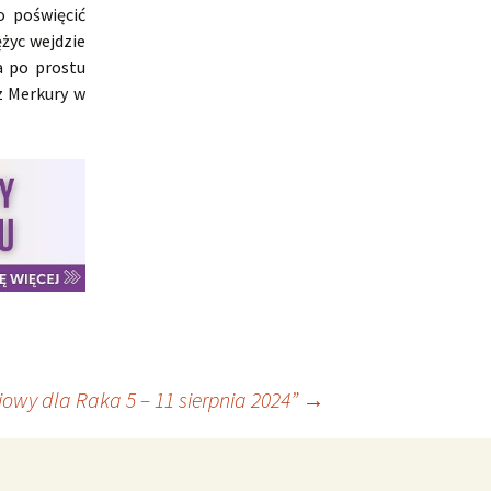
o poświęcić
życ wejdzie
a po prostu
z Merkury w
owy dla Raka 5 – 11 sierpnia 2024”
→