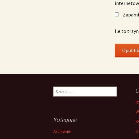
interneto
Zapamię
Ile to trzy
Szukaj:
O
R
W
Kategorie
K
S
Archiwum